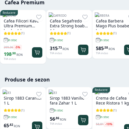
Cafea Premium
Reducere
FILICORI
SEGAFREDO
BARBERA
Cafea Filicori Kave
Cafea Segafredo
Cafea Barbera
Ultra Premium
Extra Strong boabe
Mago Plus boabe
boabe 1 kg
1 kg
kg
(
1
)
(
1
)
(
1
)
In stoc
In stoc
In stoc
209
,
36
-
5
%
315
585
,
73
,
58
RON
RON
198
,
90
TVA inclus
TVA inclus
RON
TVA inclus
Produse de sezon
Reducere
1883
1883
RISTORA
Sirop 1883 Caramel
Sirop 1883 Vanilie
Crema de Cafea
1 L
fara Zahar 1 L
Rece Ristora 1 kg
(
1
)
(
1
)
In stoc
In stoc
In stoc
56
,
86
RON
TVA inclus
58
,
81
-
10
%
65
,
82
RON