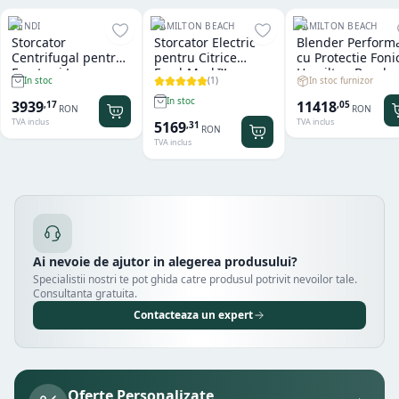
HENDI
HAMILTON BEACH
HAMILTON BEACH
Storcator
Storcator Electric
Blender Perform
Centrifugal pentru
pentru Citrice
cu Protectie Foni
Fructe si Legume
FreshMark™
Hamilton Beach
(
1
)
In stoc furnizor
In stoc
Hendi
Hamilton Beach
Summit® Edge
In stoc
11418
3939
,
05
,
17
RON
RON
TVA inclus
TVA inclus
5169
,
31
RON
TVA inclus
Ai nevoie de ajutor in alegerea produsului?
Specialistii nostri te pot ghida catre produsul potrivit nevoilor tale.
Consultanta gratuita.
Contacteaza un expert
Oferte Personalizate