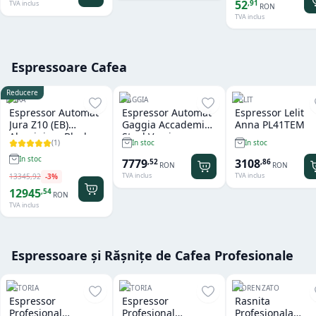
52
,
91
TVA inclus
RON
TVA inclus
Espressoare Cafea
Reducere
JURA
GAGGIA
LELIT
Espressor Automat
Espressor Automat
Espressor Lelit
Jura Z10 (EB)
Gaggia Accademia
Anna PL41TEM
Aluminium Black
Steel Version
(
1
)
In stoc
In stoc
In stoc
7779
3108
,
52
,
86
RON
RON
TVA inclus
TVA inclus
13345
,
92
-
3
%
12945
,
54
RON
TVA inclus
Espressoare și Rășnițe de Cafea Profesionale
ASTORIA
ASTORIA
FIORENZATO
Espressor
Espressor
Rasnita
Profesional
Profesional
Profesionala