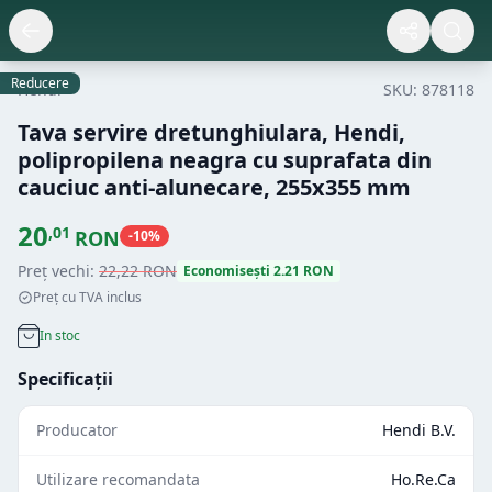
Reducere
Hendi
SKU:
878118
Tava servire dretunghiulara, Hendi,
polipropilena neagra cu suprafata din
cauciuc anti-alunecare, 255x355 mm
20
,
01
RON
-
10
%
Preț vechi:
22
,
22
RON
Economisești
2.21
RON
Preț cu TVA inclus
In stoc
Specificații
Producator
Hendi B.V.
Utilizare recomandata
Ho.Re.Ca