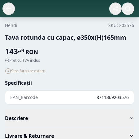
Hendi
SKU:
203576
Tava rotunda cu capac, ø350x(H)165mm
143
,
34
RON
Preț cu TVA inclus
Stoc furnizor extern
Specificații
EAN_Barcode
8711369203576
Descriere
Livrare & Returnare