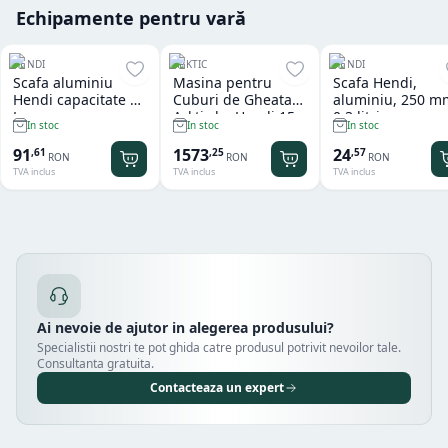
Echipamente pentru vară
HENDI
ARKTIC
HENDI
Scafa aluminiu
Masina pentru
Scafa Hendi,
Hendi capacitate 2
Cuburi de Gheata
aluminiu, 250 m
L
Arktic by Hendi 15
0.3 litri
In stoc
In stoc
In stoc
kg
91
1573
24
,
61
,
25
,
57
RON
RON
RON
TVA inclus
TVA inclus
TVA inclus
Ai nevoie de ajutor in alegerea produsului?
Specialistii nostri te pot ghida catre produsul potrivit nevoilor tale.
Consultanta gratuita.
Contacteaza un expert