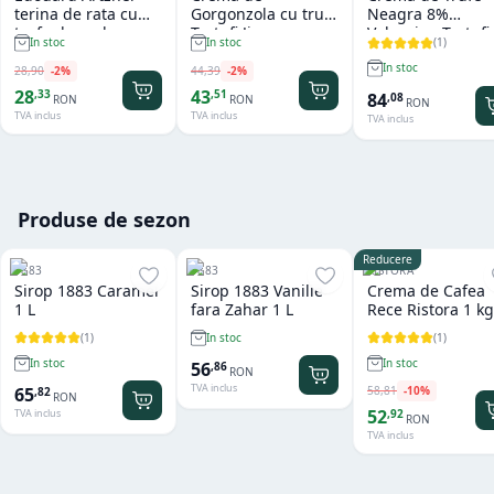
terina de rata cu
Gorgonzola cu trufe
Neagra 8%
trufe de padure
Tartufi Jimmy
Valnerina Tartufi
(
1
)
In stoc
In stoc
100g
500 gr
In stoc
28
,
90
-
2
%
44
,
39
-
2
%
28
43
,
33
,
51
84
,
08
RON
RON
RON
TVA inclus
TVA inclus
TVA inclus
Produse de sezon
Reducere
1883
1883
RISTORA
Sirop 1883 Caramel
Sirop 1883 Vanilie
Crema de Cafea
1 L
fara Zahar 1 L
Rece Ristora 1 kg
(
1
)
(
1
)
In stoc
In stoc
In stoc
56
,
86
RON
TVA inclus
58
,
81
-
10
%
65
,
82
RON
52
,
92
TVA inclus
RON
TVA inclus