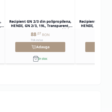
,
Recipient GN 2/3 din polipropilena,
Recipient GN 1/2 d
,
HENDI, GN 2/3, 19L, Transparent,
HENDI, GN 1/2, 1
ar
354x325x(H)200mm, Dreptunghiular
325x265x(H)150mm
88
59
,
07
,
85
RON
TVA inclus
TVA inclu
Adauga
Ad
In stoc
In