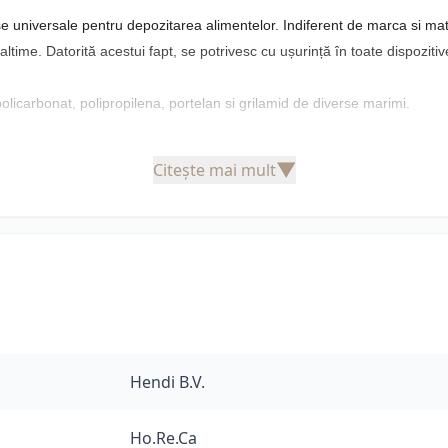
niversale pentru depozitarea alimentelor. Indiferent de marca si mater
inaltime. Datorită acestui fapt, se potrivesc cu ușurință în toate dispozit
licarbonat, polipropilena, portelan si grilamid de diverse marimi.
▼
Citește mai mult
Hendi B.V.
cul lui se pot pune, de exemplu, două recipiente GN 1/2 sau 3 recipiente
: 20, 40, 65, 100, 15 sau 200 mm.
Ho.Re.Ca
pozita orice tip de aliment dupa folosirea alimentului tava se spala usor