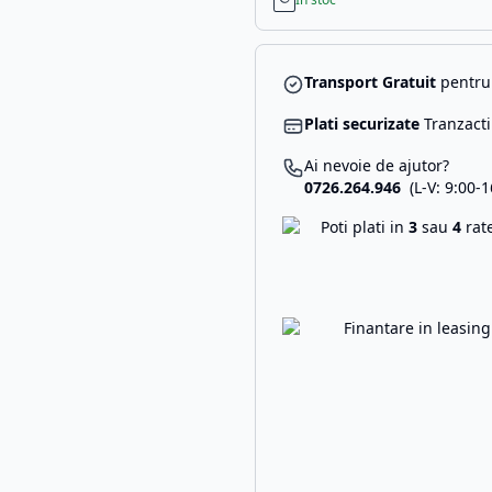
Transport Gratuit
pentru 
Plati securizate
Tranzacti
Ai nevoie de ajutor?
0726.264.946
(L-V: 9:00-1
Poti plati in
3
sau
4
rat
Finantare in leasin