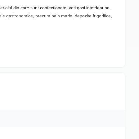
ialul din care sunt confectionate, veti gasi intotdeauna
ivele gastronomice, precum bain marie, depozite frigorifice,
 GN 1/3. Restul îl puteți ajusta în mod similar.
 si nu are miros de la alimentul depozitat.