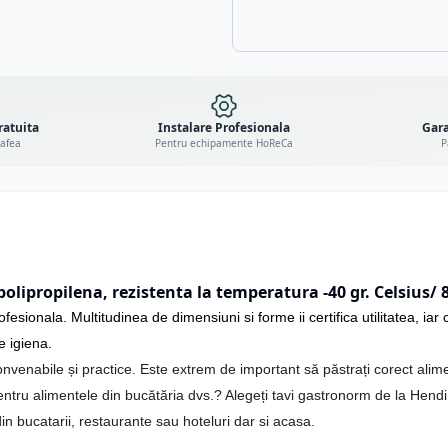
ratuita
Instalare Profesionala
Gara
cafea
Pentru echipamente HoReCa
P
ipropilena, rezistenta la temperatura -40 gr. Celsius/ 8
esionala. Multitudinea de dimensiuni si forme ii certifica utilitatea, iar 
e igiena.
onvenabile și practice. Este extrem de important să păstrați corect alim
 pentru alimentele din bucătăria dvs.? Alegeți tavi gastronorm de la Hendi
n bucatarii, restaurante sau hoteluri dar si acasa.