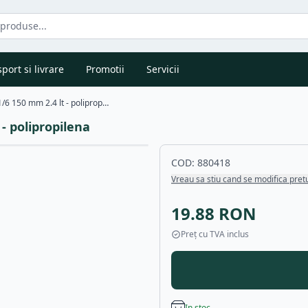
port si livrare
Promotii
Servicii
Tava Hendi Gastronorm GN 1/6 150 mm 2.4 lt - polipropilena
- polipropilena
COD:
880418
Vreau sa stiu cand se modifica pret
19.88
RON
Preț cu TVA inclus
In stoc