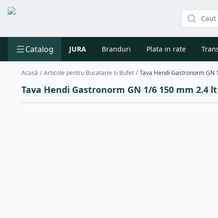
Catalog
JURA
Branduri
Plata in rate
Trans
Acasă
/
Articole pentru Bucatarie si Bufet
/
Tava Hendi Gastronorm GN 1/6 150 mm 2.4 lt 