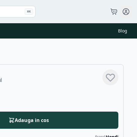
⌘
K
Blog
ul
Adauga in cos
Hendi
Brand: