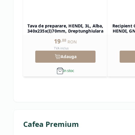
Tava de preparare, HENDI, 3L, Alba,
Recipient 
340x235x(I)70mm, Dreptunghiulara
HENDI, GN 
325x265x(
19
,
88
RON
TVA inclus
Adauga
In stoc
Cafea Premium