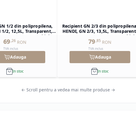
GN 1/2 din polipropilena,
Recipient GN 2/3 din polipropilena
1/2, 12,5L, Transparent,
HENDI, GN 2/3, 13,5L, Transparent
H)200mm, Dreptunghiular
354x325x(H)150mm, Dreptunghiul
69
79
,
26
,
85
RON
RON
TVA inclus
TVA inclus
Adauga
Adauga
In stoc
In stoc
← Scroll pentru a vedea mai multe produse →