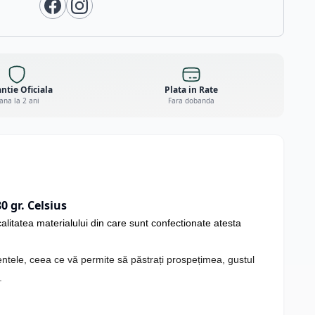
ntie Oficiala
Plata in Rate
ana la 2 ani
Fara dobanda
0 gr. Celsius
calitatea materialului din care sunt confectionate atesta
entele, ceea ce vă permite să păstrați prospețimea, gustul
.