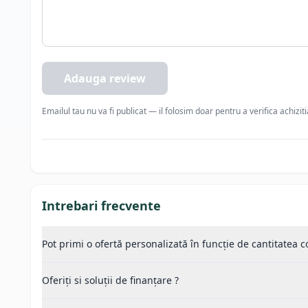
Adauga review
Emailul tau nu va fi publicat — il folosim doar pentru a verifica achizit
Intrebari frecvente
Pot primi o ofertă personalizată în funcție de cantitatea
Oferiți si soluții de finanțare ?