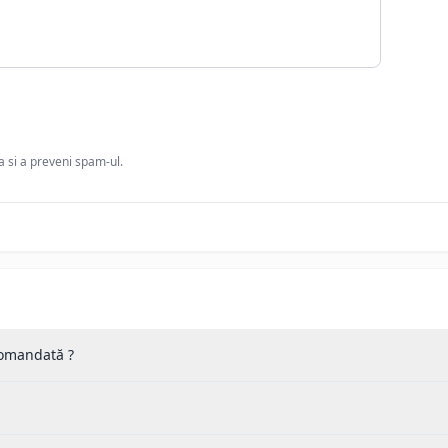
ia si a preveni spam-ul.
 comandată ?