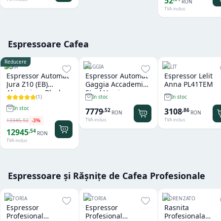
52
RON
TVA inclus
Espressoare Cafea
Reducere
JURA
GAGGIA
LELIT
Espressor Automat
Espressor Automat
Espressor Lelit
Jura Z10 (EB)
Gaggia Accademia
Anna PL41TEM
Aluminium Black
Steel Version
(
1
)
In stoc
In stoc
In stoc
7779
3108
,
52
,
86
RON
RON
TVA inclus
TVA inclus
13345
,
92
-
3
%
12945
,
54
RON
TVA inclus
Espressoare și Rășnițe de Cafea Profesionale
ASTORIA
ASTORIA
FIORENZATO
Espressor
Espressor
Rasnita
Profesional
Profesional
Profesionala