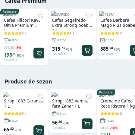
Cafea Premium
Reducere
FILICORI
SEGAFREDO
BARBERA
Cafea Filicori Kave
Cafea Segafredo
Cafea Barbera
Ultra Premium
Extra Strong boabe
Mago Plus boabe
boabe 1 kg
1 kg
kg
(
1
)
(
1
)
(
1
)
In stoc
In stoc
In stoc
209
,
36
-
5
%
315
585
,
73
,
58
RON
RON
198
,
90
TVA inclus
TVA inclus
RON
TVA inclus
Produse de sezon
Reducere
1883
1883
RISTORA
Sirop 1883 Caramel
Sirop 1883 Vanilie
Crema de Cafea
1 L
fara Zahar 1 L
Rece Ristora 1 kg
(
1
)
(
1
)
In stoc
In stoc
In stoc
56
,
86
RON
TVA inclus
58
,
81
-
10
%
65
,
82
RON
,
91
TVA inclus