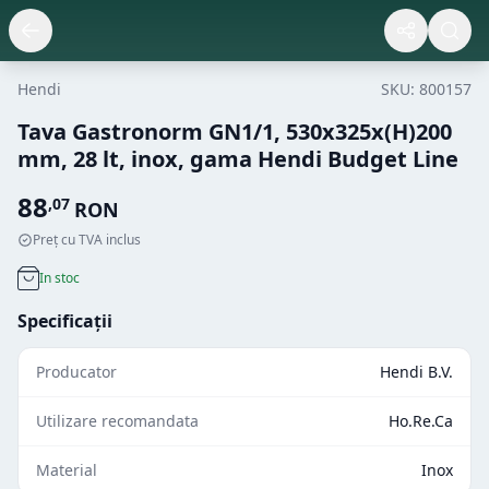
Hendi
SKU:
800157
Tava Gastronorm GN1/1, 530x325x(H)200
mm, 28 lt, inox, gama Hendi Budget Line
88
,
07
RON
Preț cu TVA inclus
In stoc
Specificații
Producator
Hendi B.V.
Utilizare recomandata
Ho.Re.Ca
Material
Inox