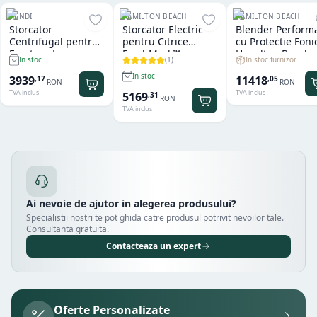
HENDI
HAMILTON BEACH
HAMILTON BEACH
Storcator
Storcator Electric
Blender Perform
Centrifugal pentru
pentru Citrice
cu Protectie Foni
Fructe si Legume
FreshMark™
Hamilton Beach
(
1
)
In stoc furnizor
In stoc
Hendi
Hamilton Beach
Summit® Edge
In stoc
11418
3939
,
05
,
17
RON
RON
TVA inclus
TVA inclus
5169
,
31
RON
TVA inclus
Ai nevoie de ajutor in alegerea produsului?
Specialistii nostri te pot ghida catre produsul potrivit nevoilor tale.
Consultanta gratuita.
Contacteaza un expert
Oferte Personalizate