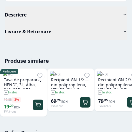
Descriere
Livrare & Returnare
Produse similare
Reducere
HENDI
HENDI
HENDI
Tava de preparare,
Recipient GN 1/2
Recipient GN 2/3
HENDI, 3L, Alba,
din polipropilena,
din polipropilena
340x235x(I)70mm,
HENDI, GN 1/2,
HENDI, GN 2/3,
In stoc
In stoc
In stoc
Dreptunghiulara
12,5L, Transparent,
13,5L, Transpare
325x265x(H)200mm,
354x325x(H)150
19
,
88
-
3
%
69
79
,
26
,
85
RON
RON
Dreptunghiular
Dreptunghiular
19
,
29
TVA inclus
TVA inclus
RON
TVA inclus