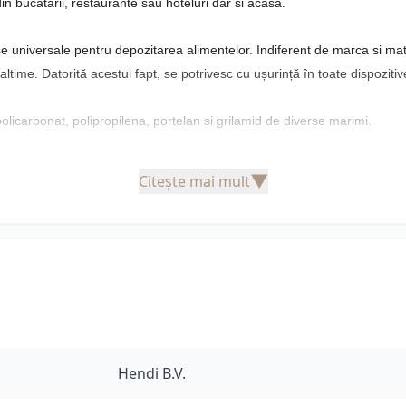
n bucatarii, restaurante sau hoteluri dar si acasa.
niversale pentru depozitarea alimentelor. Indiferent de marca si mater
inaltime. Datorită acestui fapt, se potrivesc cu ușurință în toate dispozit
licarbonat, polipropilena, portelan si grilamid de diverse marimi.
▼
Citește mai mult
Hendi B.V.
cul lui se pot pune, de exemplu, două recipiente GN 1/2 sau 3 recipiente
: 20, 40, 65, 100, 15 sau 200 mm.