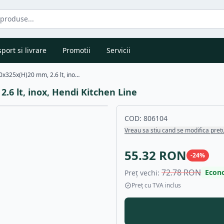
port si livrare
Promotii
Servicii
Tava Gastronorm GN 1/1, 530x325x(H)20 mm, 2.6 lt, inox, Hendi Kitchen Line
6 lt, inox, Hendi Kitchen Line
COD:
806104
Vreau sa stiu cand se modifica pret
55.32
RON
-
24
%
72.78
RON
Econ
Preț vechi:
Preț cu TVA inclus