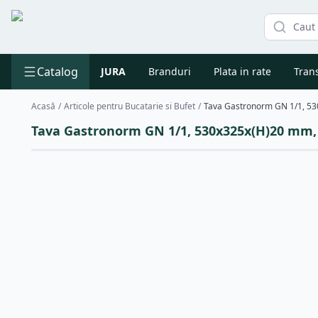
Catalog
JURA
Branduri
Plata in rate
Trans
Acasă
/
Articole pentru Bucatarie si Bufet
/
Tava Gastronorm GN 1/1, 530x325x(H)20 mm, 2.
Reducere