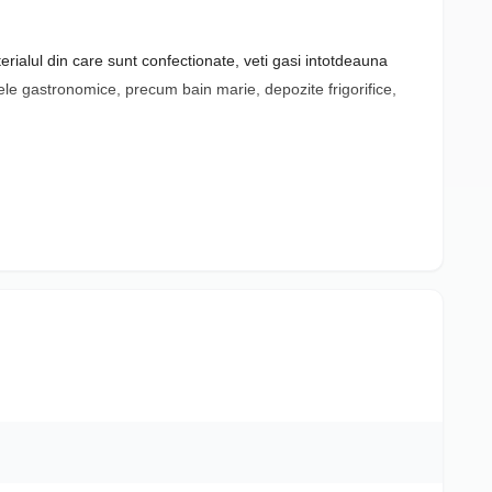
ialul din care sunt confectionate, veti gasi intotdeauna
ivele gastronomice, precum bain marie, depozite frigorifice,
 GN 1/3. Restul îl puteți ajusta în mod similar.