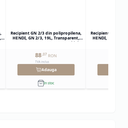
,
Recipient GN 2/3 din polipropilena,
Recipient GN 1/2 d
,
HENDI, GN 2/3, 19L, Transparent,
HENDI, GN 1/2, 1
ar
354x325x(H)200mm, Dreptunghiular
325x265x(H)150mm
88
59
,
07
,
85
RON
TVA inclus
TVA inclu
Adauga
Ad
In stoc
In