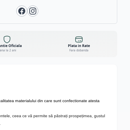
ntie Oficiala
Plata in Rate
ana la 2 ani
Fara dobanda
calitatea materialului din care sunt confectionate atesta
entele, ceea ce vă permite să păstrați prospețimea, gustul
.