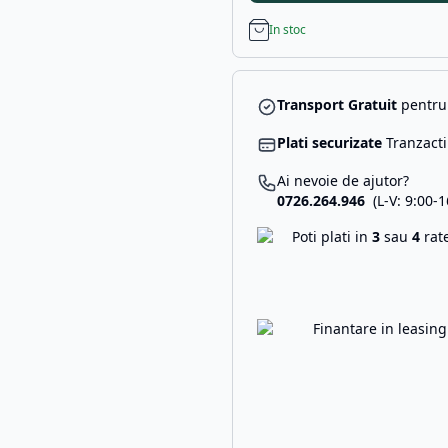
In stoc
Transport Gratuit
pentru 
Plati securizate
Tranzacti
Ai nevoie de ajutor?
0726.264.946
(L-V: 9:00-1
Poti plati in
3
sau
4
rat
Finantare in leasin