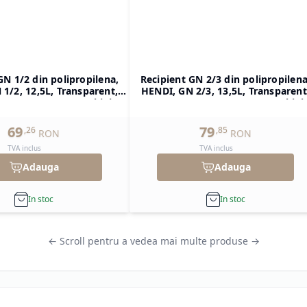
GN 1/2 din polipropilena,
Recipient GN 2/3 din polipropilena
1/2, 12,5L, Transparent,
HENDI, GN 2/3, 13,5L, Transparent
H)200mm, Dreptunghiular
354x325x(H)150mm, Dreptunghiul
69
79
,
26
,
85
RON
RON
TVA inclus
TVA inclus
Adauga
Adauga
In stoc
In stoc
← Scroll pentru a vedea mai multe produse →