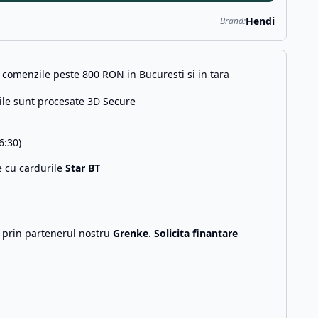
Hendi
Brand:
comenzile peste 800 RON in Bucuresti si in tara
ile sunt procesate 3D Secure
6:30)
e cu cardurile
Star BT
g prin partenerul nostru
Grenke
.
Solicita finantare