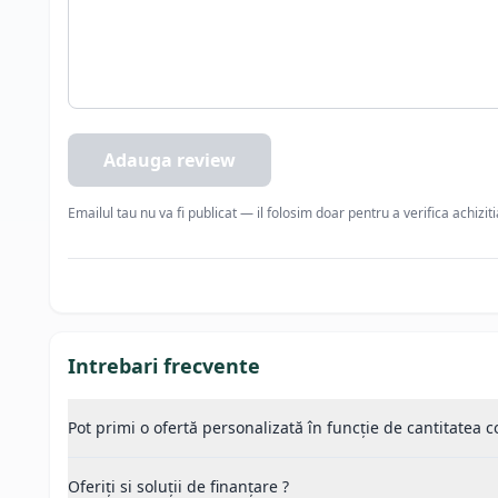
Nu absoarbe mirosuri.
Colturi intarite pentru a mari rezistenta
Marime GN gravata
Rezistenta la coroziune daca se foloseste corect
Adauga review
Emailul tau nu va fi publicat — il folosim doar pentru a verifica achizit
Intrebari frecvente
Pot primi o ofertă personalizată în funcție de cantitatea
Oferiți si soluții de finanțare ?