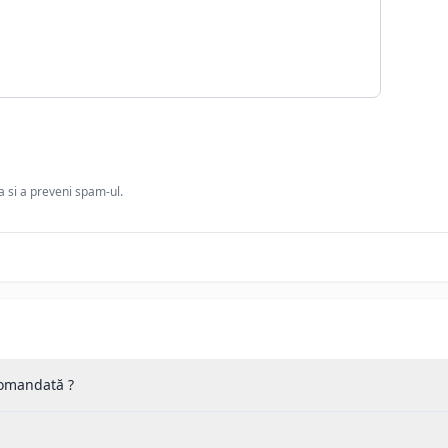
ia si a preveni spam-ul.
 comandată ?