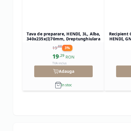
Tava de preparare, HENDI, 3L, Alba,
Recipient 
340x235x(I)70mm, Dreptunghiulara
HENDI, GN 
325x265x(
,
88
19
3
%
19
,
29
RON
TVA inclus
Adauga
In stoc