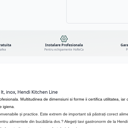
ratuita
Instalare Profesionala
Gara
cafea
Pentru echipamente HoReCa
P
t, inox, Hendi Kitchen Line
esionala. Multitudinea de dimensiuni si forme ii certifica utilitatea, iar 
e igiena.
onvenabile și practice. Este extrem de important să păstrați corect alim
 pentru alimentele din bucătăria dvs.? Alegeți tavi gastronorm de la Hendi