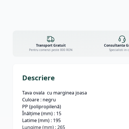
Transport Gratuit
Consultanta G
Pentru comenzi peste 800 RON
Specialisti in 
Descriere
Tava ovala cu marginea joasa
Culoare : negru
PP (polipropilenă)
Înălțime (mm) : 15
Latime (mm) : 195
Lungime (mm) : 265