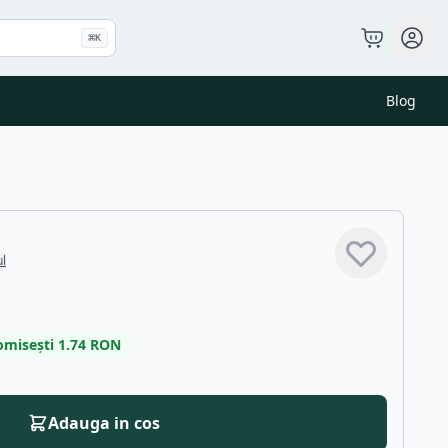
⌘
K
Blog
ul
omisești
1.74
RON
Adauga in cos