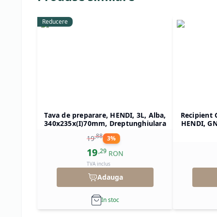
Reducere
Tava de preparare, HENDI, 3L, Alba,
Recipient 
340x235x(I)70mm, Dreptunghiulara
HENDI, GN 
325x265x(
,
88
19
3
%
19
,
29
RON
TVA inclus
Adauga
In stoc