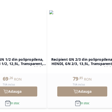
GN 1/2 din polipropilena,
Recipient GN 2/3 din polipropilena
1/2, 12,5L, Transparent,
HENDI, GN 2/3, 13,5L, Transparent
H)200mm, Dreptunghiular
354x325x(H)150mm, Dreptunghiul
69
79
,
26
,
85
RON
RON
TVA inclus
TVA inclus
Adauga
Adauga
In stoc
In stoc