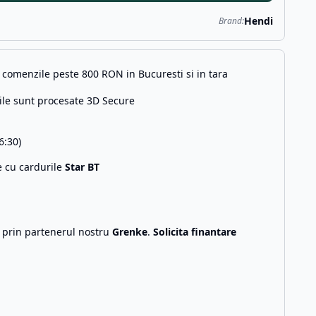
Hendi
Brand:
comenzile peste 800 RON in Bucuresti si in tara
ile sunt procesate 3D Secure
6:30)
e cu cardurile
Star BT
g prin partenerul nostru
Grenke
.
Solicita finantare