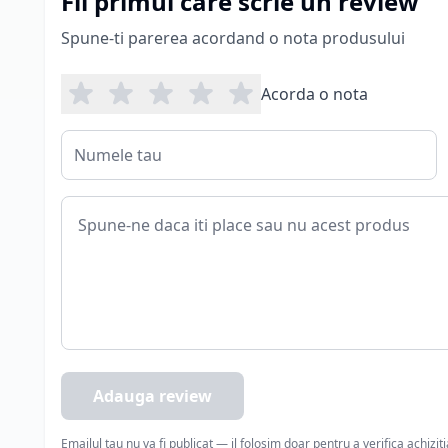
Fii primul care scrie un review
Spune-ti parerea acordand o nota produsului
Acorda o nota
Adauga review
Emailul tau nu va fi publicat — il folosim doar pentru a verifica achizit