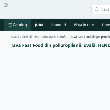
Catalog
JURA
Branduri
Plata in rate
Trans
Acasă
/
Articole pentru Bucatarie si Bufet
/
Tavă Fast Food din polipropilenă, ovală, HE
Reducere