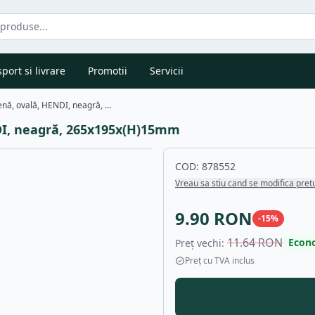
port si livrare
Promotii
Servicii
Tavă Fast Food din polipropilenă, ovală, HENDI, neagră, 265x195x(H)15mm
NDI, neagră, 265x195x(H)15mm
COD:
878552
Vreau sa stiu cand se modifica pret
9.90
RON
-
15
%
11.64
RON
Econ
Preț vechi:
Preț cu TVA inclus