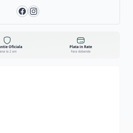
ntie Oficiala
Plata in Rate
ana la 2 ani
Fara dobanda