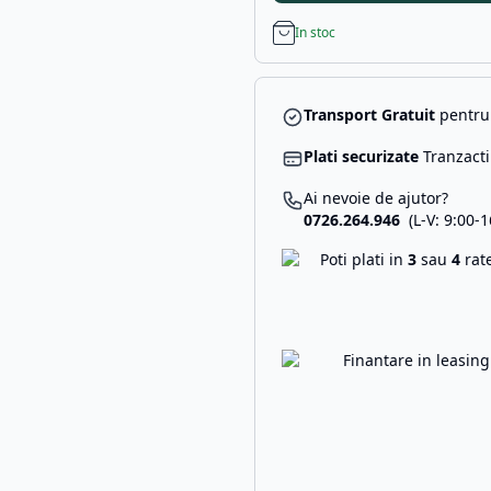
In stoc
Transport Gratuit
pentru 
Plati securizate
Tranzacti
Ai nevoie de ajutor?
0726.264.946
(L-V: 9:00-1
Poti plati in
3
sau
4
rat
Finantare in leasin