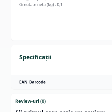
Greutate neta (kg) : 0,1
Specificații
EAN_Barcode
Review-uri (
0
)