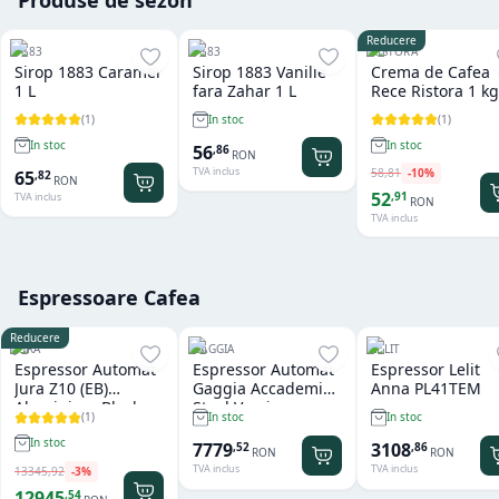
Reducere
1883
1883
RISTORA
Sirop 1883 Caramel
Sirop 1883 Vanilie
Crema de Cafea
1 L
fara Zahar 1 L
Rece Ristora 1 kg
(
1
)
(
1
)
In stoc
In stoc
In stoc
56
,
86
RON
TVA inclus
58
,
81
-
10
%
65
,
82
RON
52
,
91
TVA inclus
RON
TVA inclus
Espressoare Cafea
Reducere
JURA
GAGGIA
LELIT
Espressor Automat
Espressor Automat
Espressor Lelit
Jura Z10 (EB)
Gaggia Accademia
Anna PL41TEM
Aluminium Black
Steel Version
(
1
)
In stoc
In stoc
In stoc
7779
3108
,
52
,
86
RON
RON
TVA inclus
TVA inclus
13345
,
92
-
3
%
12945
,
54