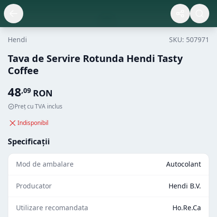
Hendi
SKU:
507971
Tava de Servire Rotunda Hendi Tasty
Coffee
48
,
09
RON
Preț cu TVA inclus
Indisponibil
Specificații
Mod de ambalare
Autocolant
Producator
Hendi B.V.
Utilizare recomandata
Ho.Re.Ca