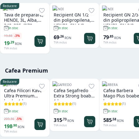
Reducere
HENDI
HENDI
HENDI
Tava de preparare,
Recipient GN 1/2
Recipient GN 2/3
HENDI, 3L, Alba,
din polipropilena,
din polipropilena
340x235x(I)70mm,
HENDI, GN 1/2,
HENDI, GN 2/3,
In stoc
In stoc
In stoc
Dreptunghiulara
12,5L, Transparent,
13,5L, Transpare
325x265x(H)200mm,
354x325x(H)150
19
,
88
-
3
%
69
79
,
26
,
85
RON
RON
Dreptunghiular
Dreptunghiular
19
,
29
TVA inclus
TVA inclus
RON
TVA inclus
Cafea Premium
Reducere
FILICORI
SEGAFREDO
BARBERA
Cafea Filicori Kave
Cafea Segafredo
Cafea Barbera
Ultra Premium
Extra Strong boabe
Mago Plus boabe
boabe 1 kg
1 kg
kg
(
1
)
(
1
)
(
1
)
In stoc
In stoc
In stoc
209
,
36
-
5
%
315
585
,
73
,
58
RON
RON
198
,
90
TVA inclus
TVA inclus
RON
TVA inclus