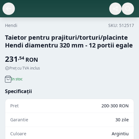
Hendi
SKU:
512517
Taietor pentru prajituri/torturi/placinte
Hendi diamentru 320 mm - 12 portii egale
231
,
54
RON
Preț cu TVA inclus
In stoc
Specificații
Pret
200-300 RON
Garantie
30 zile
Culoare
Argintiu