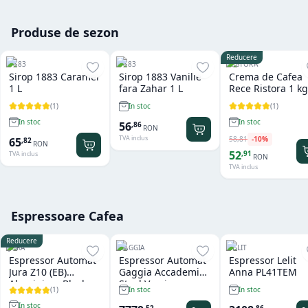
Produse de sezon
Reducere
1883
1883
RISTORA
Sirop 1883 Caramel
Sirop 1883 Vanilie
Crema de Cafea
1 L
fara Zahar 1 L
Rece Ristora 1 kg
(
1
)
(
1
)
In stoc
In stoc
In stoc
56
,
86
RON
TVA inclus
58
,
81
-
10
%
65
,
82
RON
52
,
91
TVA inclus
RON
TVA inclus
Espressoare Cafea
Reducere
JURA
GAGGIA
LELIT
Espressor Automat
Espressor Automat
Espressor Lelit
Jura Z10 (EB)
Gaggia Accademia
Anna PL41TEM
Aluminium Black
Steel Version
(
1
)
In stoc
In stoc
In stoc
,
52
,
86