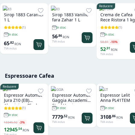
Reducere
1883
1883
RISTORA
Sirop 1883 Caramel
Sirop 1883 Vanilie
Crema de Cafea
1 L
fara Zahar 1 L
Rece Ristora 1 kg
(
1
)
(
1
)
In stoc
In stoc
In stoc
56
,
86
RON
TVA inclus
58
,
81
-
10
%
65
,
82
RON
52
,
91
TVA inclus
RON
TVA inclus
Espressoare Cafea
Reducere
JURA
GAGGIA
LELIT
Espressor Automat
Espressor Automat
Espressor Lelit
Jura Z10 (EB)
Gaggia Accademia
Anna PL41TEM
Aluminium Black
Steel Version
(
1
)
In stoc
In stoc
In stoc
7779
3108
,
52
,
86
RON
RON
TVA inclus
TVA inclus
13345
,
92
-
3
%
12945
,
54
RON
TVA inclus