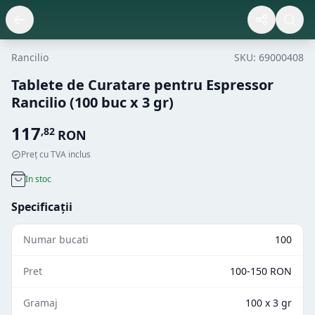
Rancilio
SKU:
69000408
Tablete de Curatare pentru Espressor
Rancilio (100 buc x 3 gr)
117
,
82
RON
Preț cu TVA inclus
In stoc
Specificații
Numar bucati
100
Pret
100-150 RON
Gramaj
100 x 3 gr