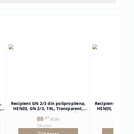
,
Recipient GN 2/3 din polipropilena,
Recipient GN 1/2 d
,
HENDI, GN 2/3, 19L, Transparent,
HENDI, GN 1/2, 1
ar
354x325x(H)200mm, Dreptunghiular
325x265x(H)150mm
88
59
,
07
,
85
RON
TVA inclus
TVA inclu
Adauga
Ad