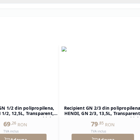
GN 1/2 din polipropilena,
Recipient GN 2/3 din polipropilena
1/2, 12,5L, Transparent,
HENDI, GN 2/3, 13,5L, Transparent
H)200mm, Dreptunghiular
354x325x(H)150mm, Dreptunghiul
69
79
,
26
,
85
RON
RON
TVA inclus
TVA inclus
Adauga
Adauga