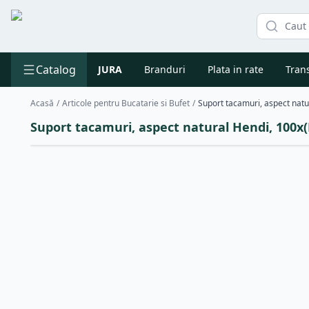
Catalog
JURA
Branduri
Plata in rate
Trans
Acasă
/
Articole pentru Bucatarie si Bufet
/
Suport tacamuri, aspect natural Hendi, 100x(