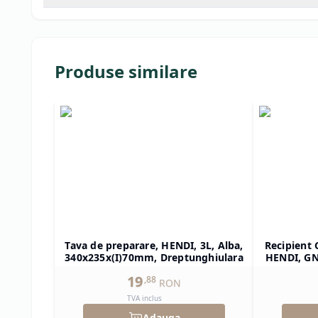
Produse similare
Tava de preparare, HENDI, 3L, Alba,
Recipient 
340x235x(I)70mm, Dreptunghiulara
HENDI, GN 
325x265x(
19
,
88
RON
TVA inclus
Adauga