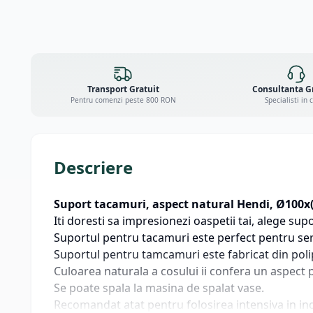
Transport Gratuit
Consultanta G
Pentru comenzi peste 800 RON
Specialisti in 
Descriere
Suport tacamuri, aspect natural Hendi, Ø100x(
Iti doresti sa impresionezi oaspetii tai, alege su
Suportul pentru tacamuri este perfect pentru serv
Suportul pentru tamcamuri este fabricat din polip
Culoarea naturala a cosului ii confera un aspect p
Se poate spala la masina de spalat vase.
Recomandat atat pentru folosirea intensiva in ind