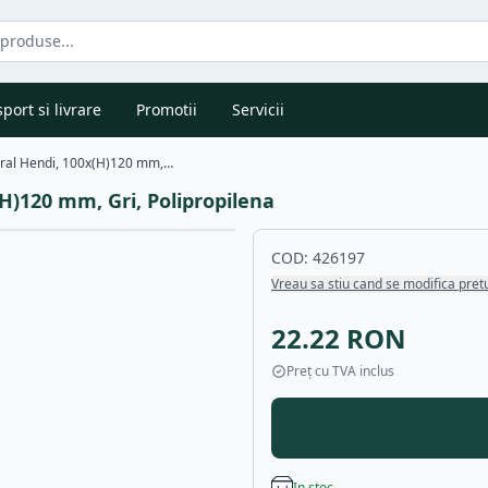
port si livrare
Promotii
Servicii
Suport tacamuri, aspect natural Hendi, 100x(H)120 mm, Gri, Polipropilena
H)120 mm, Gri, Polipropilena
COD:
426197
Vreau sa stiu cand se modifica pret
22.22
RON
Preț cu TVA inclus
In stoc