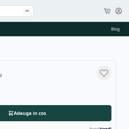
⌘
K
Blog
ul
Adauga in cos
Hendi
Brand: