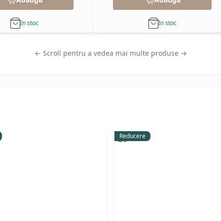
In stoc
In stoc
← Scroll pentru a vedea mai multe produse →
Reducere