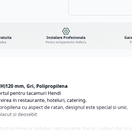
ratuita
Instalare Profesionala
Gara
cafea
Pentru echipamente HoReCa
P
H)120 mm, Gri, Polipropilena
portul pentru tacamuri Hendi
irea in restaurante, hoteluri, catering.
ropilena cu aspect de ratan, designul este special si unic.
lacut si deosebit
ustria Horeca: hoteluri, restaurante, baruri, puburi dar si p