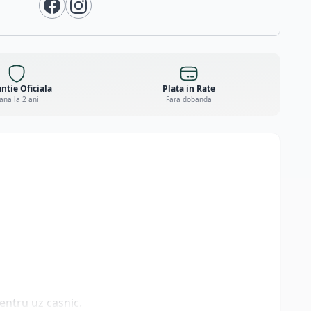
ntie Oficiala
Plata in Rate
ana la 2 ani
Fara dobanda
entru uz casnic.