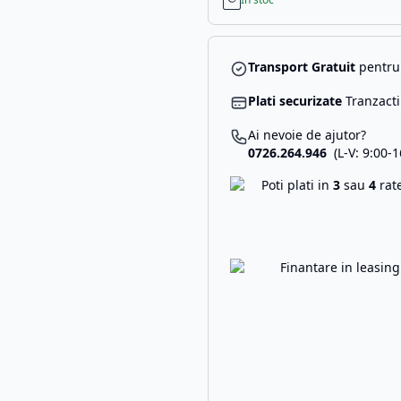
Transport Gratuit
pentru 
Plati securizate
Tranzacti
Ai nevoie de ajutor?
0726.264.946
(L-V: 9:00-1
Poti plati in
3
sau
4
rat
Finantare in leasin