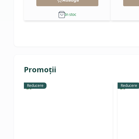
In stoc
Promoții
Reducere
Reducere