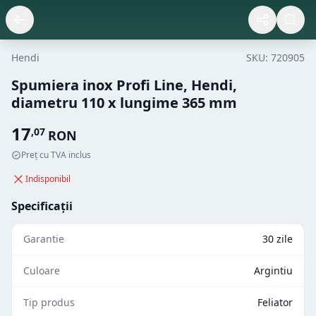
Hendi
SKU:
720905
Spumiera inox Profi Line, Hendi,
diametru 110 x lungime 365 mm
17
,
07
RON
Preț cu TVA inclus
Indisponibil
Specificații
Garantie
30 zile
Culoare
Argintiu
Tip produs
Feliator