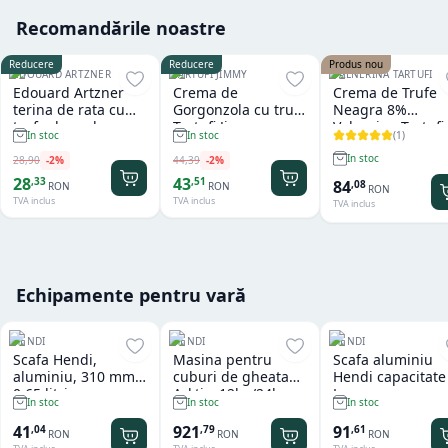
Recomandările noastre
Reducere
Reducere
Produs nou
EDOUARD ARTZNER
TARTUFI JIMMY
VALNERINA TARTUFI
Edouard Artzner
Crema de
Crema de Trufe
terina de rata cu
Gorgonzola cu trufe
Neagra 8%
trufe de padure
Tartufi Jimmy
Valnerina Tartufi
(
1
)
In stoc
In stoc
100g
500 gr
In stoc
28
,
90
-
2
%
44
,
39
-
2
%
28
43
,
33
,
51
84
,
08
RON
RON
RON
TVA inclus
TVA inclus
TVA inclus
Echipamente pentru vară
HENDI
HENDI
HENDI
Scafa Hendi,
Masina pentru
Scafa aluminiu
aluminiu, 310 mm,
cuburi de gheata
Hendi capacitate
0.65 litri
Arktic, 12kg/24h
L
In stoc
In stoc
In stoc
41
921
91
,
04
,
79
,
61
RON
RON
RON