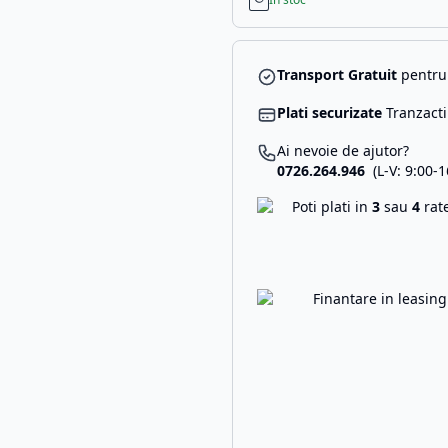
Transport Gratuit
pentru 
Plati securizate
Tranzacti
Ai nevoie de ajutor?
0726.264.946
(L-V: 9:00-1
Poti plati in
3
sau
4
rat
Finantare in leasin