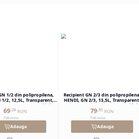
GN 1/2 din polipropilena,
Recipient GN 2/3 din polipropilena
1/2, 12,5L, Transparent,
HENDI, GN 2/3, 13,5L, Transparent
H)200mm, Dreptunghiular
354x325x(H)150mm, Dreptunghiul
69
79
,
26
,
85
RON
RON
TVA inclus
TVA inclus
Adauga
Adauga