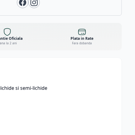
ntie Oficiala
Plata in Rate
ana la 2 ani
Fara dobanda
chide si semi-lichide