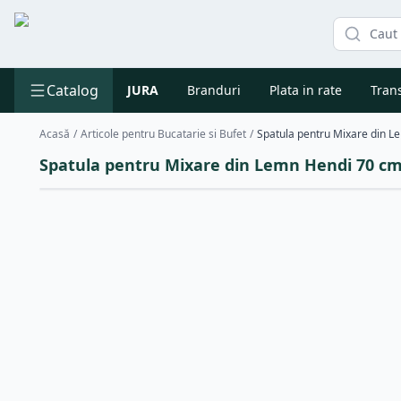
Catalog
JURA
Branduri
Plata in rate
Trans
Acasă
/
Articole pentru Bucatarie si Bufet
/
Spatula pentru Mixare din 
Spatula pentru Mixare din Lemn Hendi 70 c