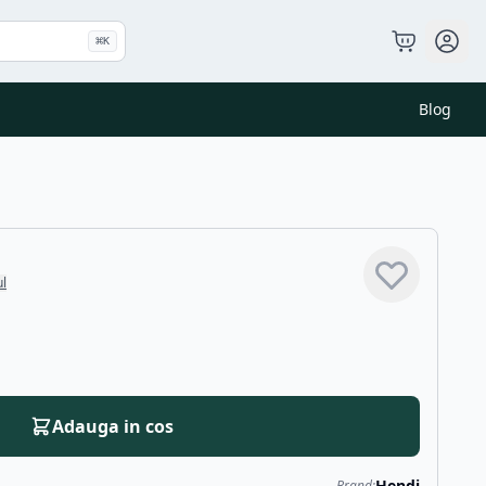
⌘
K
Blog
ul
Adauga in cos
Hendi
Brand: