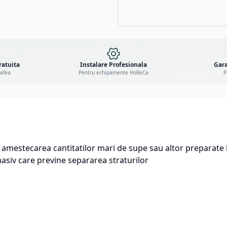
ratuita
Instalare Profesionala
Gara
cafea
Pentru echipamente HoReCa
P
amestecarea cantitatilor mari de supe sau altor preparate li
siv care previne separarea straturilor