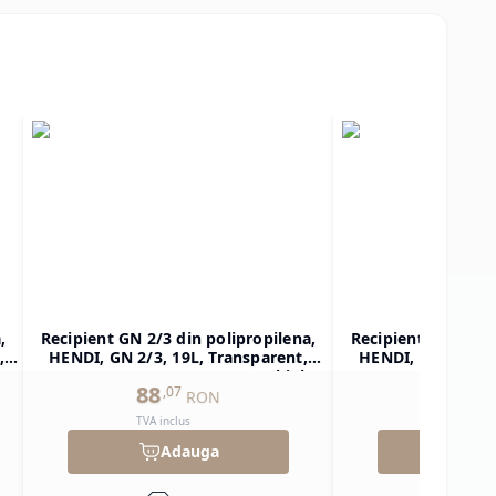
,
Recipient GN 2/3 din polipropilena,
Recipient GN 1/2 d
,
HENDI, GN 2/3, 19L, Transparent,
HENDI, GN 1/2, 1
ar
354x325x(H)200mm, Dreptunghiular
325x265x(H)150mm
88
59
,
07
,
85
RON
TVA inclus
TVA inclu
Adauga
Ad