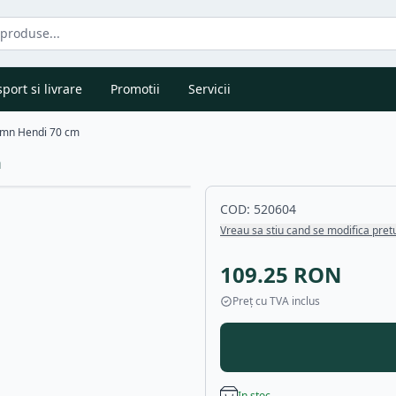
port si livrare
Promotii
Servicii
Lemn Hendi 70 cm
m
COD:
520604
Vreau sa stiu cand se modifica pret
109.25
RON
Preț cu TVA inclus
In stoc