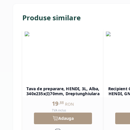
Produse similare
Tava de preparare, HENDI, 3L, Alba,
Recipient 
340x235x(I)70mm, Dreptunghiulara
HENDI, GN 
325x265x(
19
,
88
RON
TVA inclus
Adauga