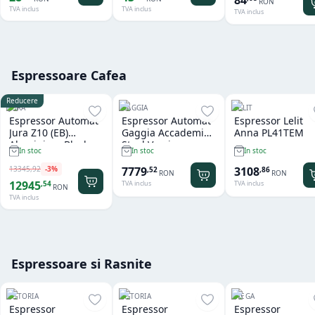
RON
TVA inclus
TVA inclus
TVA inclus
Espressoare Cafea
Reducere
JURA
GAGGIA
LELIT
Espressor Automat
Espressor Automat
Espressor Lelit
Jura Z10 (EB)
Gaggia Accademia
Anna PL41TEM
Aluminium Black
Steel Version
In stoc
In stoc
In stoc
13345
,
92
-
3
%
7779
3108
,
52
,
86
RON
RON
12945
,
54
TVA inclus
TVA inclus
RON
TVA inclus
Espressoare si Rasnite
ASTORIA
ASTORIA
WEGA
Espressor
Espressor
Espressor