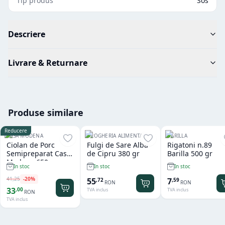
Tip produs
Sos
Descriere
Livrare & Returnare
Produse similare
Reducere
CASA MODENA
DROGHERIA ALIMENTARI
BARILLA
Ciolan de Porc
Fulgi de Sare Alba
Rigatoni n.89
Semipreparat Casa
de Cipru 380 gr
Barilla 500 gr
Modena 650 gr
In stoc
In stoc
In stoc
41
,
25
-
20
%
55
7
,
72
,
59
RON
RON
33
,
00
TVA inclus
TVA inclus
RON
TVA inclus