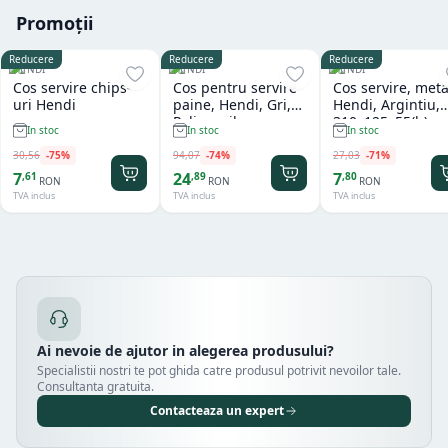
Promoții
Reducere
Reducere
Reducere
HENDI
HENDI
HENDI
Cos servire chips-
Cos pentru servire
Cos servire, meta
uri Hendi
paine, Hendi, Gri,
Hendi, Argintiu,
Polipropilena,
310x125x55(h)m
In stoc
In stoc
In stoc
design impletit tip
ratan, ø370x(h)120
30
,
56
-
75
%
94
,
07
-
74
%
27
,
03
-
71
%
mm
7
24
7
,
61
,
89
,
80
RON
RON
RON
TVA inclus
TVA inclus
TVA inclus
Ai nevoie de ajutor in alegerea produsului?
Specialistii nostri te pot ghida catre produsul potrivit nevoilor tale.
Consultanta gratuita.
Contacteaza un expert