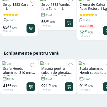
1883
1883
RISTORA
Sirop 1883 Caramel
Sirop 1883 Vanilie
Crema de Cafea
1 L
fara Zahar 1 L
Rece Ristora 1 kg
(
1
)
(
1
)
In stoc
In stoc
In stoc
56
,
86
RON
TVA inclus
58
,
81
-
10
%
65
,
82
RON
52
,
91
TVA inclus
RON
TVA inclus
Echipamente pentru vară
HENDI
HENDI
HENDI
Scafa Hendi,
Masina pentru
Scafa aluminiu
aluminiu, 310 mm,
cuburi de gheata
Hendi capacitate
0.65 litri
Arktic, 12kg/24h
L
In stoc
In stoc
In stoc
41
921
91
,
04
,
79
,
61
RON
RON
RON
TVA inclus
TVA inclus
TVA inclus