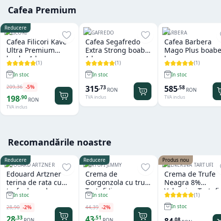
Cafea Premium
Reducere
FILICORI
SEGAFREDO
BARBERA
Cafea Filicori Kave
Cafea Segafredo
Cafea Barbera
Ultra Premium
Extra Strong boabe
Mago Plus boabe
boabe 1 kg
1 kg
kg
(
1
)
(
1
)
(
1
)
In stoc
In stoc
In stoc
209
,
36
-
5
%
315
585
,
73
,
58
RON
RON
198
,
90
TVA inclus
TVA inclus
RON
TVA inclus
Recomandările noastre
Reducere
Reducere
Produs nou
EDOUARD ARTZNER
TARTUFI JIMMY
VALNERINA TARTUFI
Edouard Artzner
Crema de
Crema de Trufe
terina de rata cu
Gorgonzola cu trufe
Neagra 8%
trufe de padure
Tartufi Jimmy
Valnerina Tartufi
(
1
)
In stoc
In stoc
100g
500 gr
In stoc
28
,
90
-
2
%
44
,
39
-
2
%
28
43
,
33
,
51
84
,
08
RON
RON