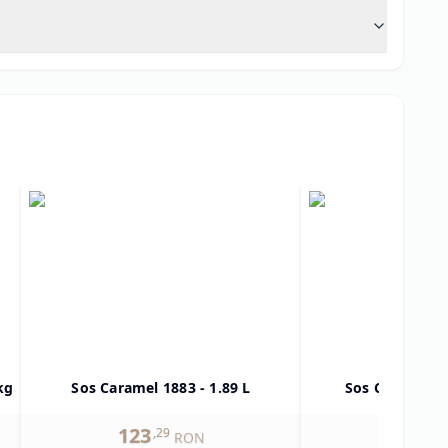
kg
Sos Caramel 1883 - 1.89 L
Sos Ciocolata 
123
59
,
29
,
10
RON