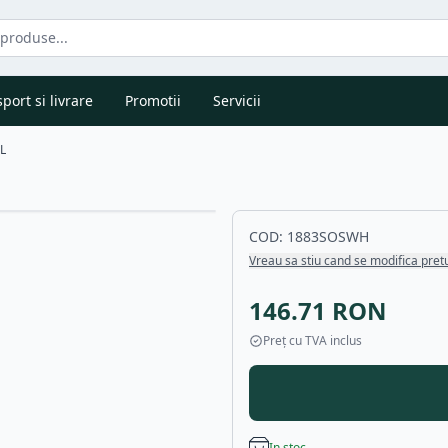
port si livrare
Promotii
Servicii
 L
COD:
1883SOSWH
Vreau sa stiu cand se modifica pret
146.71
RON
Preț cu TVA inclus
In stoc