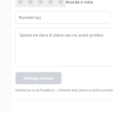
Acorda o nota
Adauga review
Emailul tau nu va fi publicat — il folosim doar pentru a verifica achizit