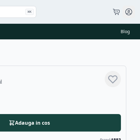
⌘
K
Blog
ul
Adauga in cos
1883
Brand: