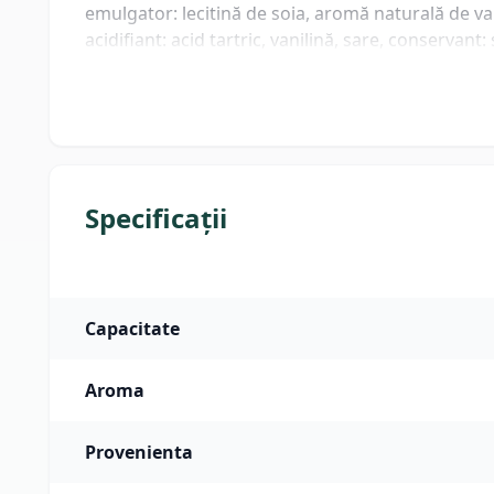
emulgator: lecitină de soia, aromă naturală de van
acidifiant: acid tartric, vanilină, sare, conservant
Specificații
Capacitate
Aroma
Provenienta