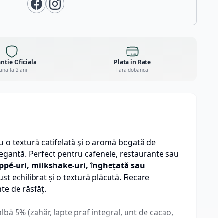
ntie Oficiala
Plata in Rate
ana la 2 ani
Fara dobanda
u o textură catifelată și o aromă bogată de
legantă. Perfect pentru cafenele, restaurante sau
appé-uri, milkshake-uri, înghețată sau
t echilibrat și o textură plăcută. Fiecare
te de răsfăț.
lbă 5% (zahăr, lapte praf integral, unt de cacao,