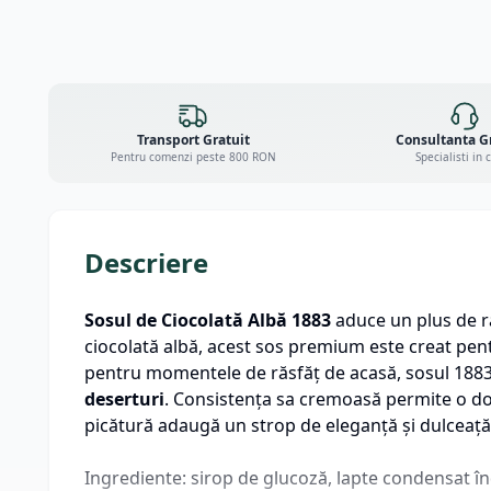
Transport Gratuit
Consultanta G
Pentru comenzi peste 800 RON
Specialisti in 
Descriere
Sosul de Ciocolată Albă 1883
aduce un plus de ra
ciocolată albă, acest sos premium este creat pent
pentru momentele de răsfăț de acasă, sosul 188
deserturi
. Consistența sa cremoasă permite o doza
picătură adaugă un strop de eleganță și dulceață
Ingrediente: sirop de glucoză, lapte condensat înd