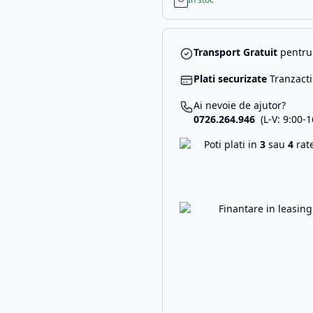
Transport Gratuit
pentru 
Plati securizate
Tranzacti
Ai nevoie de ajutor?
0726.264.946
(L-V: 9:00-1
Poti plati in
3
sau
4
rat
Finantare in leasin