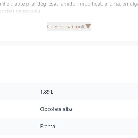
ilie), lapte praf degresat, amidon modificat, aromă, emulgat
: sorbat de potasiu.
▼
Citește mai mult
1.89 L
Ciocolata alba
Franta