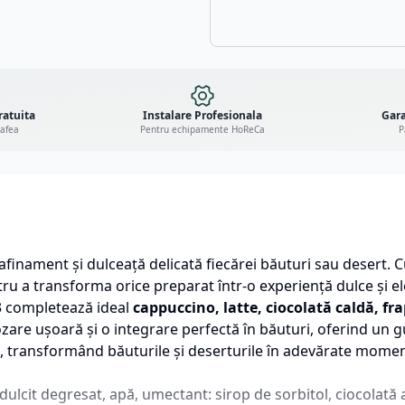
ratuita
Instalare Profesionala
Gara
cafea
Pentru echipamente HoReCa
P
finament și dulceață delicată fiecărei băuturi sau desert. C
ru a transforma orice preparat într-o experiență dulce și e
3 completează ideal
cappuccino, latte, ciocolată caldă, fr
re ușoară și o integrare perfectă în băuturi, oferind un gus
, transformând băuturile și deserturile în adevărate momen
ulcit degresat, apă, umectant: sirop de sorbitol, ciocolată a