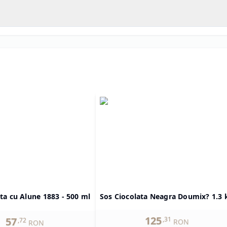
ta cu Alune 1883 - 500 ml
Sos Ciocolata Neagra Doumix? 1.3 
125
57
,
31
,
72
RON
RON