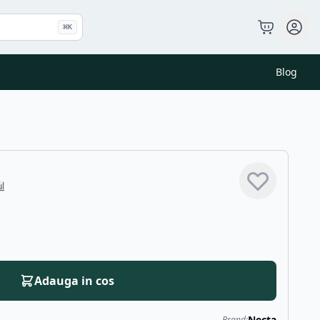
⌘
K
Blog
ul
Adauga in cos
Necta
Brand: