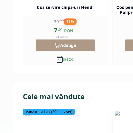
Cos servire chips-uri Hendi
Cos pen
Polipr
r
,
56
30
75
%
7
,
61
RON
TVA inclus
Adauga
In stoc
Cele mai vândute
Vanzare la bax
(
20
buc / set)