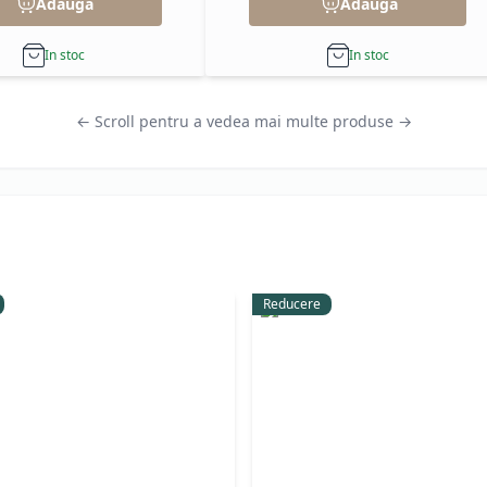
Adauga
Adauga
In stoc
In stoc
← Scroll pentru a vedea mai multe produse →
Reducere