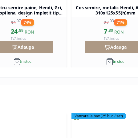
tru servire paine, Hendi, Gri,
Cos servire, metalic Hendi, A
opilena, design impletit tip
310x125x55(h)mm
atan, ø370x(h)120 mm
,
07
,
03
94
27
74
%
71
%
24
7
,
89
,
80
RON
RON
TVA inclus
TVA inclus
Adauga
Adauga
In stoc
In stoc
Vanzare la bax
(
25
buc / set)