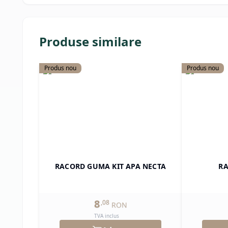
Produse similare
Produs nou
Produs nou
RACORD GUMA KIT APA NECTA
RA
8
,
08
RON
TVA inclus