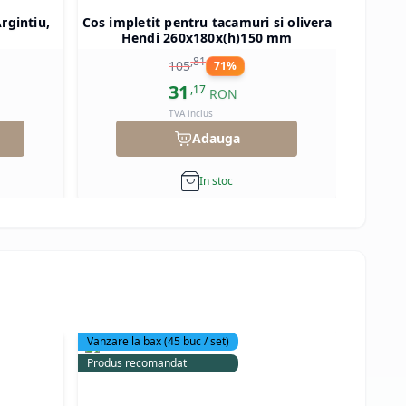
rgintiu,
Cos impletit pentru tacamuri si olivera
Semn 
Hendi 260x180x(h)150 mm
telefo
,
81
105
71
%
31
,
17
RON
TVA inclus
Adauga
In stoc
Vanzare la bax
(
45
buc / set)
Produs 
Produs recomandat