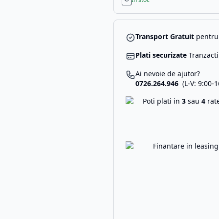
Transport Gratuit
pentru 
Plati securizate
Tranzacti
Ai nevoie de ajutor?
0726.264.946
(L-V: 9:00-1
Poti plati in
3
sau
4
rat
Finantare in leasin