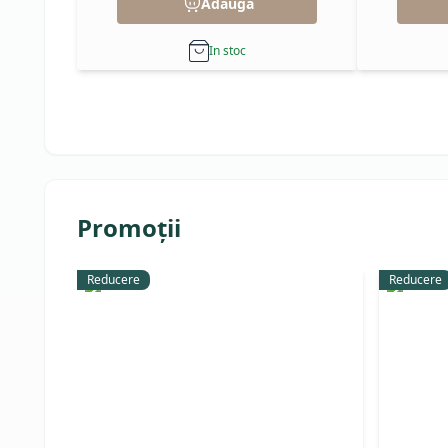
Adauga
In stoc
Promoții
Reducere
Reducere