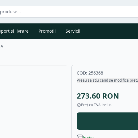
port si livrare
Promotii
Servicii
TA
COD:
256368
Vreau sa stiu cand se modifica pret
273.60
RON
Preț cu TVA inclus
In stoc