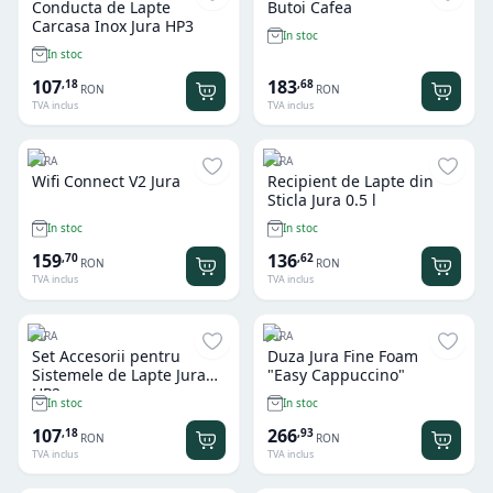
Conducta de Lapte
Butoi Cafea
Carcasa Inox Jura HP3
In stoc
In stoc
107
183
,
18
,
68
RON
RON
TVA inclus
TVA inclus
JURA
JURA
Wifi Connect V2 Jura
Recipient de Lapte din
Sticla Jura 0.5 l
In stoc
In stoc
159
136
,
70
,
62
RON
RON
TVA inclus
TVA inclus
JURA
JURA
Set Accesorii pentru
Duza Jura Fine Foam
Sistemele de Lapte Jura
"Easy Cappuccino"
HP2
In stoc
In stoc
107
266
,
18
,
93
RON
RON
TVA inclus
TVA inclus