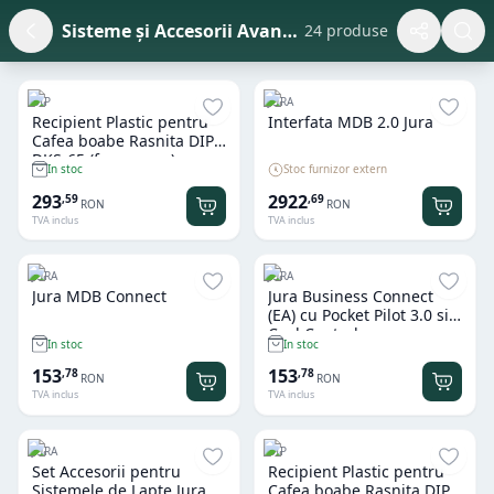
Sisteme și Accesorii Avansate Espressoare
24 produse
DIP
JURA
Recipient Plastic pentru
Interfata MDB 2.0 Jura
Cafea boabe Rasnita DIP
DKS-65 (fara capac)
Stoc furnizor extern
In stoc
293
2922
,
59
,
69
RON
RON
TVA inclus
TVA inclus
JURA
JURA
Jura MDB Connect
Jura Business Connect
(EA) cu Pocket Pilot 3.0 si
Cool Control
In stoc
In stoc
153
153
,
78
,
78
RON
RON
TVA inclus
TVA inclus
JURA
DIP
Set Accesorii pentru
Recipient Plastic pentru
Sistemele de Lapte Jura
Cafea boabe Rasnita DIP