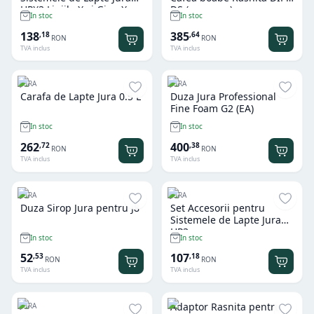
HPX3 Liniile X si Giga X
DS (cu capac)
In stoc
In stoc
138
385
,
18
,
64
RON
RON
TVA inclus
TVA inclus
JURA
JURA
Carafa de Lapte Jura 0.5 L
Duza Jura Professional
Fine Foam G2 (EA)
In stoc
In stoc
262
400
,
72
,
38
RON
RON
TVA inclus
TVA inclus
JURA
JURA
Duza Sirop Jura pentru J8
Set Accesorii pentru
Sistemele de Lapte Jura
HP3
In stoc
In stoc
52
107
,
53
,
18
RON
RON
TVA inclus
TVA inclus
Adaptor Rasnita pentru
JURA