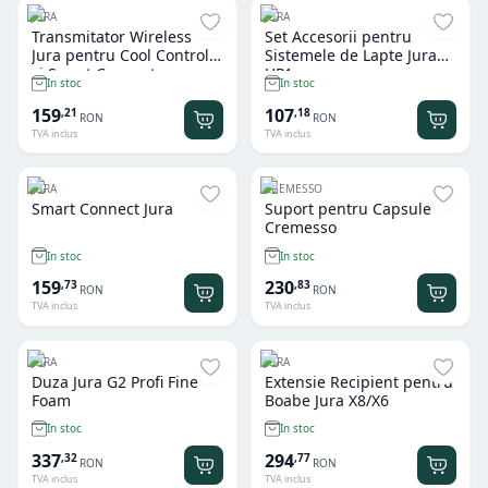
JURA
JURA
Transmitator Wireless
Set Accesorii pentru
Jura pentru Cool Control
Sistemele de Lapte Jura
si Smart Connect
HP1
In stoc
In stoc
159
107
,
21
,
18
RON
RON
TVA inclus
TVA inclus
JURA
CREMESSO
Smart Connect Jura
Suport pentru Capsule
Cremesso
In stoc
In stoc
159
230
,
73
,
83
RON
RON
TVA inclus
TVA inclus
JURA
JURA
Duza Jura G2 Profi Fine
Extensie Recipient pentru
Foam
Boabe Jura X8/X6
In stoc
In stoc
337
294
,
32
,
77
RON
RON
TVA inclus
TVA inclus