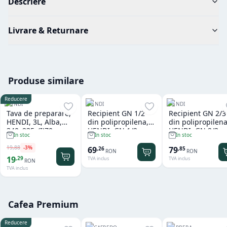
Descriere
Livrare & Returnare
Produse similare
Reducere
HENDI
HENDI
HENDI
Tava de preparare,
Recipient GN 1/2
Recipient GN 2/3
HENDI, 3L, Alba,
din polipropilena,
din polipropilena
340x235x(I)70mm,
HENDI, GN 1/2,
HENDI, GN 2/3,
In stoc
In stoc
In stoc
Dreptunghiulara
12,5L, Transparent,
13,5L, Transpare
325x265x(H)200mm,
354x325x(H)150
19
,
88
-
3
%
69
79
,
26
,
85
RON
RON
Dreptunghiular
Dreptunghiular
19
,
29
TVA inclus
TVA inclus
RON
TVA inclus
Cafea Premium
Reducere