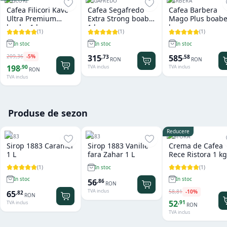
FILICORI
SEGAFREDO
BARBERA
Cafea Filicori Kave
Cafea Segafredo
Cafea Barbera
Ultra Premium
Extra Strong boabe
Mago Plus boabe
boabe 1 kg
1 kg
kg
(
1
)
(
1
)
(
1
)
In stoc
In stoc
In stoc
209
,
36
-
5
%
315
585
,
73
,
58
RON
RON
198
,
90
TVA inclus
TVA inclus
RON
TVA inclus
Produse de sezon
Reducere
1883
1883
RISTORA
Sirop 1883 Caramel
Sirop 1883 Vanilie
Crema de Cafea
1 L
fara Zahar 1 L
Rece Ristora 1 kg
(
1
)
(
1
)
In stoc
In stoc
In stoc
56
,
86
RON
TVA inclus
58
,
81
-
10
%
65
,
82
RON
52
,
91
TVA inclus
RON
TVA inclus