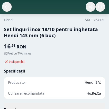
Hendi
SKU:
764121
Set linguri inox 18/10 pentru inghetata
Hendi 143 mm (6 buc)
16
,
58
RON
Preț cu TVA inclus
Indisponibil
Specificații
Producator
Hendi B.V.
Utilizare recomandata
Ho.Re.Ca