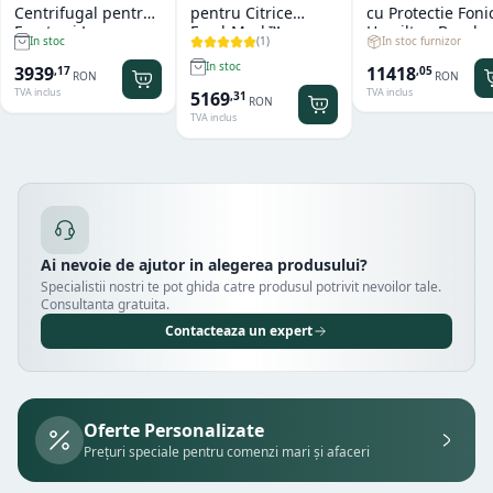
Centrifugal pentru
pentru Citrice
cu Protectie Foni
Fructe si Legume
FreshMark™
Hamilton Beach
(
1
)
In stoc furnizor
In stoc
Hendi
Hamilton Beach
Summit® Edge
In stoc
11418
3939
,
05
,
17
RON
RON
TVA inclus
TVA inclus
5169
,
31
RON
TVA inclus
Ai nevoie de ajutor in alegerea produsului?
Specialistii nostri te pot ghida catre produsul potrivit nevoilor tale.
Consultanta gratuita.
Contacteaza un expert
Oferte Personalizate
Prețuri speciale pentru comenzi mari și afaceri