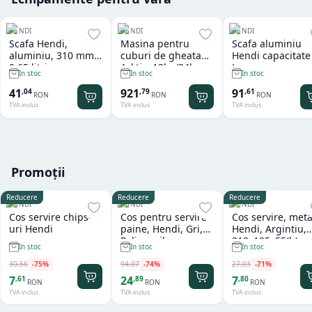
HENDI
HENDI
HENDI
Scafa Hendi,
Masina pentru
Scafa aluminiu
aluminiu, 310 mm,
cuburi de gheata
Hendi capacitate
0.65 litri
Arktic, 12kg/24h
L
In stoc
In stoc
In stoc
41
921
91
,
04
,
79
,
61
RON
RON
RON
TVA inclus
TVA inclus
TVA inclus
Promoții
Reducere
Reducere
Reducere
HENDI
HENDI
HENDI
Cos servire chips-
Cos pentru servire
Cos servire, meta
uri Hendi
paine, Hendi, Gri,
Hendi, Argintiu,
Polipropilena,
310x125x55(h)m
In stoc
In stoc
In stoc
design impletit tip
ratan, ø370x(h)120
30
,
56
-
75
%
94
,
07
-
74
%
27
,
03
-
71
%
mm
7
24
7
,
61
,
89
,
80
RON
RON
RON
TVA inclus
TVA inclus
TVA inclus