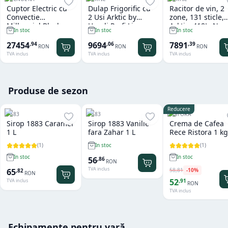
Cuptor Electric cu
Dulap Frigorific cu
Racitor de vin, 2
Convectie
2 Usi Arktic by
zone, 131 sticle,
Millennial Black
Hendi Profi Line
Arktic, 418L, Neg
In stoc
In stoc
In stoc
Mask Gastro 11 tavi
Seria 800 - 1.240 L
697x595x(H)175
x GN 1/1 Tecnoeka
27454
9694
7891
,
94
,
06
,
39
RON
RON
RON
TVA inclus
TVA inclus
TVA inclus
Produse de sezon
Reducere
1883
1883
RISTORA
Sirop 1883 Caramel
Sirop 1883 Vanilie
Crema de Cafea
1 L
fara Zahar 1 L
Rece Ristora 1 kg
(
1
)
(
1
)
In stoc
In stoc
In stoc
56
,
86
RON
TVA inclus
58
,
81
-
10
%
65
,
82
RON
52
,
91
TVA inclus
RON
TVA inclus
Echipamente pentru vară