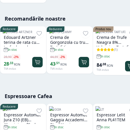
Recomandările noastre
Reducere
Reducere
Produs nou
EDOUARD ARTZNER
TARTUFI JIMMY
VALNERINA TARTUFI
Edouard Artzner
Crema de
Crema de Trufe
terina de rata cu
Gorgonzola cu trufe
Neagra 8%
trufe de padure
Tartufi Jimmy
Valnerina Tartufi
(
1
)
In stoc
In stoc
100g
500 gr
In stoc
28
,
90
-
2
%
44
,
39
-
2
%
28
43
,
33
,
51
84
,
08
RON
RON
RON
TVA inclus
TVA inclus
TVA inclus
Espressoare Cafea
Reducere
JURA
GAGGIA
LELIT
Espressor Automat
Espressor Automat
Espressor Lelit
Jura Z10 (EB)
Gaggia Accademia
Anna PL41TEM
Aluminium Black
Steel Version
In stoc
In stoc
In stoc