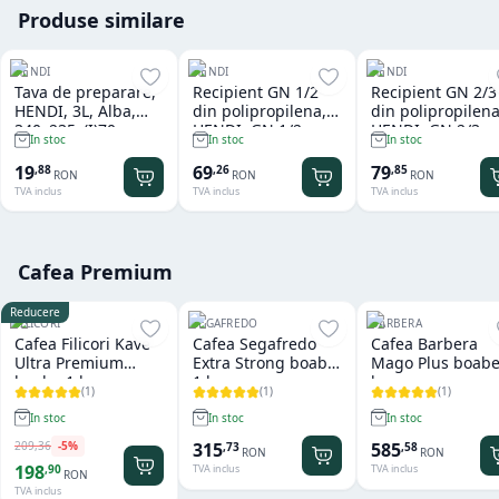
Produse similare
HENDI
HENDI
HENDI
Tava de preparare,
Recipient GN 1/2
Recipient GN 2/3
HENDI, 3L, Alba,
din polipropilena,
din polipropilena
340x235x(I)70mm,
HENDI, GN 1/2,
HENDI, GN 2/3,
In stoc
In stoc
In stoc
Dreptunghiulara
12,5L, Transparent,
13,5L, Transpare
325x265x(H)200mm,
354x325x(H)150
19
69
79
,
88
,
26
,
85
RON
RON
RON
Dreptunghiular
Dreptunghiular
TVA inclus
TVA inclus
TVA inclus
Cafea Premium
Reducere
FILICORI
SEGAFREDO
BARBERA
Cafea Filicori Kave
Cafea Segafredo
Cafea Barbera
Ultra Premium
Extra Strong boabe
Mago Plus boabe
boabe 1 kg
1 kg
kg
(
1
)
(
1
)
(
1
)
In stoc
In stoc
In stoc
209
,
36
-
5
%
315
585
,
73
,
58
RON
RON
198
,
90
TVA inclus
TVA inclus
RON
TVA inclus