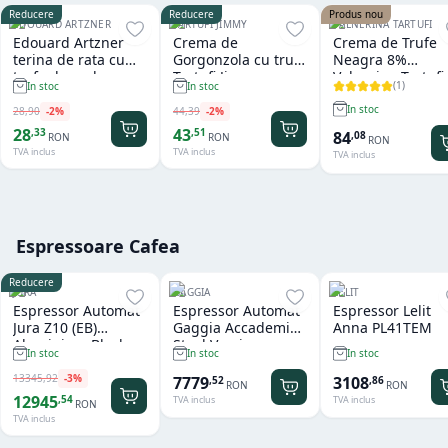
Reducere
Reducere
Produs nou
EDOUARD ARTZNER
TARTUFI JIMMY
VALNERINA TARTUFI
Edouard Artzner
Crema de
Crema de Trufe
terina de rata cu
Gorgonzola cu trufe
Neagra 8%
trufe de padure
Tartufi Jimmy
Valnerina Tartufi
(
1
)
In stoc
In stoc
100g
500 gr
In stoc
28
,
90
-
2
%
44
,
39
-
2
%
28
43
,
33
,
51
84
,
08
RON
RON
RON
TVA inclus
TVA inclus
TVA inclus
Espressoare Cafea
Reducere
JURA
GAGGIA
LELIT
Espressor Automat
Espressor Automat
Espressor Lelit
Jura Z10 (EB)
Gaggia Accademia
Anna PL41TEM
Aluminium Black
Steel Version
In stoc
In stoc
In stoc
13345
,
92
-
3
%
7779
3108
,
52
,
86
RON
RON
12945
,
54
TVA inclus
TVA inclus
RON
TVA inclus