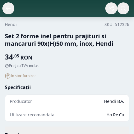
Hendi
SKU:
512326
Set 2 forme inel pentru prajituri si
mancaruri 90x(H)50 mm, inox, Hendi
34
,
05
RON
Preț cu TVA inclus
In stoc furnizor
Specificații
Producator
Hendi B.V.
Utilizare recomandata
Ho.Re.Ca