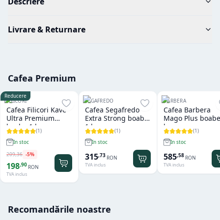
Descriere
Livrare & Returnare
Cafea Premium
Reducere
FILICORI
SEGAFREDO
BARBERA
Cafea Filicori Kave
Cafea Segafredo
Cafea Barbera
Ultra Premium
Extra Strong boabe
Mago Plus boabe
boabe 1 kg
1 kg
kg
(
1
)
(
1
)
(
1
)
In stoc
In stoc
In stoc
209
,
36
-
5
%
315
585
,
73
,
58
RON
RON
198
,
90
TVA inclus
TVA inclus
RON
TVA inclus
Recomandările noastre