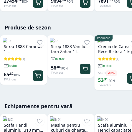
27454
9694
7891
,
94
,
06
,
39
RON
RON
RON
TVA inclus
TVA inclus
TVA inclus
Produse de sezon
Reducere
1883
1883
RISTORA
Sirop 1883 Caramel
Sirop 1883 Vanilie
Crema de Cafea
1 L
fara Zahar 1 L
Rece Ristora 1 kg
(
1
)
(
1
)
In stoc
In stoc
In stoc
56
,
86
RON
TVA inclus
58
,
81
-
10
%
65
,
82
RON
52
,
91
TVA inclus
RON
TVA inclus
Echipamente pentru vară
HENDI
HENDI
HENDI
Scafa Hendi,
Masina pentru
Scafa aluminiu
aluminiu, 310 mm,
cuburi de gheata
Hendi capacitate