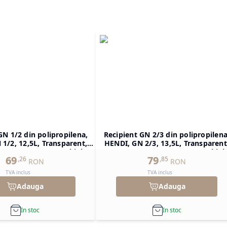
GN 1/2 din polipropilena,
Recipient GN 2/3 din polipropilena
1/2, 12,5L, Transparent,
HENDI, GN 2/3, 13,5L, Transparent
H)200mm, Dreptunghiular
354x325x(H)150mm, Dreptunghiul
69
79
,
26
,
85
RON
RON
TVA inclus
TVA inclus
Adauga
Adauga
In stoc
In stoc