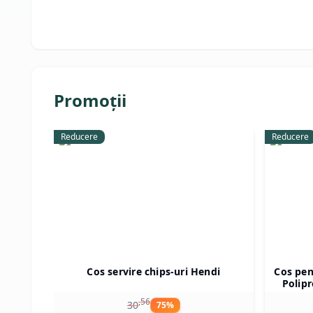
Promoții
Reducere
Reducere
Cos servire chips-uri Hendi
Cos pen
Polipr
r
,
56
30
75
%