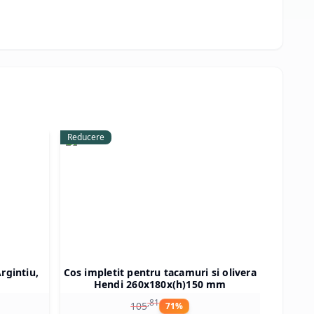
Reducere
Reducer
rgintiu,
Cos impletit pentru tacamuri si olivera
Semn 
Hendi 260x180x(h)150 mm
telefo
,
81
105
71
%