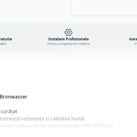
ratuita
Instalare Profesionala
Gara
cafea
Pentru echipamente HoReCa
P
t Bronwasser
 curățat
trează rezistența și calitatea înaltă.
te elemente sunt din oțel inoxidabil AISI 304 fiabil