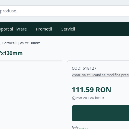
port si livrare
Promotii
Servicii
DI, Portocaliu, ø97x130mm
ø97x130mm
COD:
618127
Vreau sa stiu cand se modifica pret
111.59
RON
Preț cu TVA inclus
In stoc