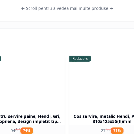
← Scroll pentru a vedea mai multe produse →
Reducere
tru servire paine, Hendi, Gri,
Cos servire, metalic Hendi, A
opilena, design impletit tip
310x125x55(h)mm
atan, ø370x(h)120 mm
,
07
,
03
94
27
74
%
71
%