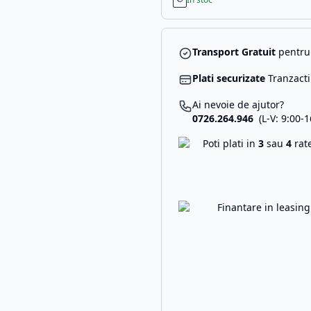
Transport Gratuit
pentru 
Plati securizate
Tranzacti
Ai nevoie de ajutor?
0726.264.946
(L-V: 9:00-1
Poti plati in
3
sau
4
rat
Finantare in leasin