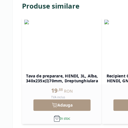
Produse similare
Tava de preparare, HENDI, 3L, Alba,
Recipient 
340x235x(I)70mm, Dreptunghiulara
HENDI, GN 
325x265x(
19
,
88
RON
TVA inclus
Adauga
In stoc