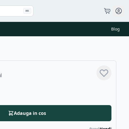
⌘
K
Blog
ul
Adauga in cos
Hendi
Brand: