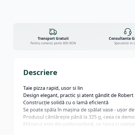
Transport Gratuit
Consultanta G
Pentru comenzi peste 800 RON
Specialisti in 
Descriere
Taie pizza rapid, usor si lin
Design elegant, practic și atent gândit de Rober
Construcție solidă cu o lamă eficientă
Se poate spăla în mașina de spălat vase - ușor de
Produsul cântărește până la 325 g, ceea ce demons
Mânerul este din polipropilenă, iar lama și celelal