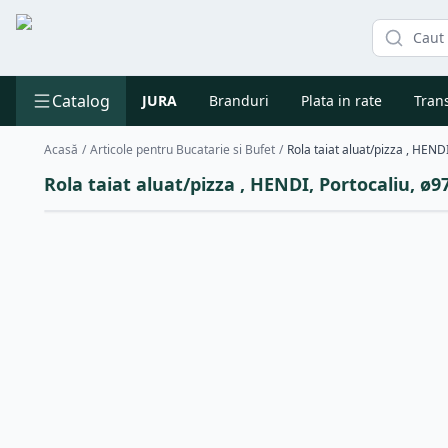
Catalog
JURA
Branduri
Plata in rate
Trans
Acasă
/
Articole pentru Bucatarie si Bufet
/
Rola taiat aluat/pizza , HEN
Rola taiat aluat/pizza , HENDI, Portocaliu, 