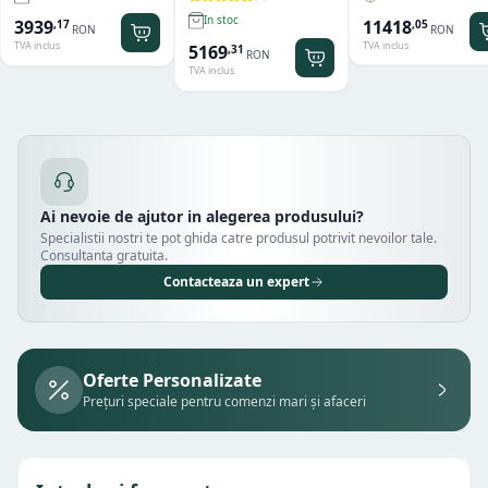
Hendi
Hamilton Beach
Summit® Edge
In stoc
11418
3939
,
05
,
17
RON
RON
TVA inclus
TVA inclus
5169
,
31
RON
TVA inclus
Ai nevoie de ajutor in alegerea produsului?
Specialistii nostri te pot ghida catre produsul potrivit nevoilor tale.
Consultanta gratuita.
Contacteaza un expert
Oferte Personalizate
Prețuri speciale pentru comenzi mari și afaceri