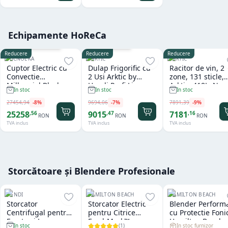
Echipamente HoReCa
Cu sistem de spalare
Garantie
36
luni
Reducere
Reducere
Reducere
TECNOEKA
ARKTIC
ARKTIC
Cuptor Electric cu
Dulap Frigorific cu
Racitor de vin, 2
Convectie
2 Usi Arktic by
zone, 131 sticle,
Millennial Black
Hendi Profi Line
Arktic, 418L, Neg
In stoc
In stoc
In stoc
Mask Gastro 11 tavi
Seria 800 - 1.240 L
697x595x(H)175
x GN 1/1 Tecnoeka
27454
,
94
-
8
%
9694
,
06
-
7
%
7891
,
39
-
9
%
25258
9015
7181
,
56
,
47
,
16
RON
RON
RON
TVA inclus
TVA inclus
TVA inclus
Storcătoare și Blendere Profesionale
HENDI
HAMILTON BEACH
HAMILTON BEACH
Storcator
Storcator Electric
Blender Perform
Centrifugal pentru
pentru Citrice
cu Protectie Foni
Fructe si Legume
FreshMark™
Hamilton Beach
(
1
)
In stoc furnizor
In stoc