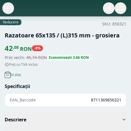
Reducere
Hendi
SKU:
856321
Razatoare 65x135 / (L)315 mm - grosiera
42
,
08
RON
-
8
%
Preț vechi:
45
,
74
RON
Economisești
3.66
RON
Preț cu TVA inclus
In stoc
Specificații
EAN_Barcode
8711369856321
Descriere