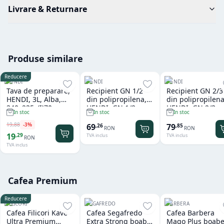
Livrare & Returnare
Produse similare
Reducere
HENDI
HENDI
HENDI
Tava de preparare,
Recipient GN 1/2
Recipient GN 2/3
HENDI, 3L, Alba,
din polipropilena,
din polipropilena
340x235x(I)70mm,
HENDI, GN 1/2,
HENDI, GN 2/3,
In stoc
In stoc
In stoc
Dreptunghiulara
12,5L, Transparent,
13,5L, Transpare
325x265x(H)200mm,
354x325x(H)150
19
,
88
-
3
%
69
79
,
26
,
85
RON
RON
Dreptunghiular
Dreptunghiular
19
,
29
TVA inclus
TVA inclus
RON
TVA inclus
Cafea Premium
Reducere
FILICORI
SEGAFREDO
BARBERA
Cafea Filicori Kave
Cafea Segafredo
Cafea Barbera
Ultra Premium
Extra Strong boabe
Mago Plus boabe