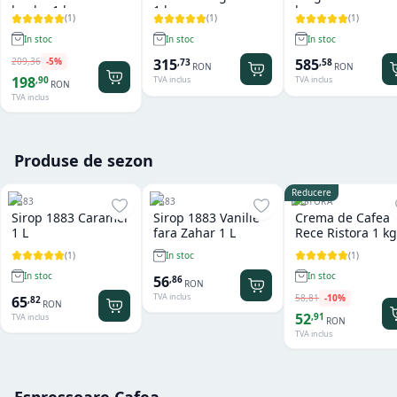
boabe 1 kg
1 kg
kg
(
1
)
(
1
)
(
1
)
In stoc
In stoc
In stoc
209
,
36
-
5
%
315
585
,
73
,
58
RON
RON
198
,
90
TVA inclus
TVA inclus
RON
TVA inclus
Produse de sezon
Reducere
1883
1883
RISTORA
Sirop 1883 Caramel
Sirop 1883 Vanilie
Crema de Cafea
1 L
fara Zahar 1 L
Rece Ristora 1 kg
(
1
)
(
1
)
In stoc
In stoc
In stoc
56
,
86
RON
TVA inclus
58
,
81
-
10
%
65
,
82
RON
52
,
91
TVA inclus
RON
TVA inclus