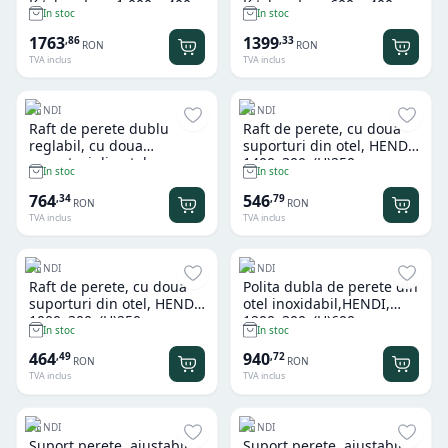
Kitchen Line 1.000 x 400 x
Kitchen Line 600 x 400 x
In stoc
In stoc
(H)1.800 mm
(H)1.800 mm
1763
1399
,
86
,
33
RON
RON
TVA inclus
TVA inclus
HENDI
HENDI
Raft de perete dublu
Raft de perete, cu doua
reglabil, cu doua
suporturi din otel, HENDI,
suporturi din otel,
1400x300x(H)250mm
In stoc
In stoc
HENDI,800x300x(H)600mm
764
546
,
34
,
79
RON
RON
TVA inclus
TVA inclus
HENDI
HENDI
Raft de perete, cu doua
Polita dubla de perete din
suporturi din otel, HENDI,
otel inoxidabil,HENDI,
1000x300x(H)250mm
1200x300x(H)600 mm
In stoc
In stoc
464
940
,
49
,
72
RON
RON
TVA inclus
TVA inclus
HENDI
HENDI
Suport perete, ajustabil,
Suport perete, ajustabil,