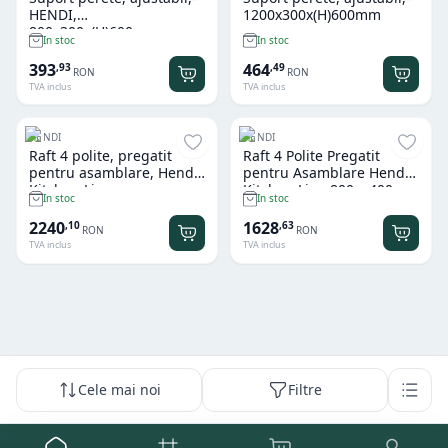
HENDI,
1200x300x(H)600mm
800x300x(H)600mm
In stoc
In stoc
393
464
,
93
,
49
RON
RON
TVA inclus
TVA inclus
HENDI
HENDI
Raft 4 polite, pregatit
Raft 4 Polite Pregatit
pentru asamblare, Hendi,
pentru Asamblare Hendi
Kitchen Line,
Kitchen Line 800 x 400 x
In stoc
In stoc
1200x600x(H)1800mm.
(H)1.800 mm
2240
1628
,
10
,
63
RON
RON
TVA inclus
TVA inclus
Cele mai noi
Filtre