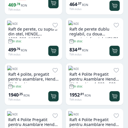
464
,
37
469
,
78
RON
RON
TVA inclus
TVA inclus
HENDI
HENDI
Raft de perete, cu suporti
Raft de perete dublu
din otel, HENDI,
reglabil, cu doua
1200x300x(H)250mm
suporturi din otel, HENDI,
In stoc
In stoc
1000x300x(H)600mm
499
834
,
76
,
89
RON
RON
TVA inclus
TVA inclus
HENDI
HENDI
Raft 4 polite, pregatit
Raft 4 Polite Pregatit
pentru asamblare, Hendi,
pentru Asamblare Hendi
Kitchen Line,
Kitchen Line 1.000 x 500 x
In stoc
In stoc
1200x500x(H)1800mm
(H)1.800 mm
1940
1952
,
25
,
01
RON
RON
TVA inclus
TVA inclus
HENDI
HENDI
Raft 4 Polite Pregatit
Raft 4 Polite Pregatit
pentru Asamblare Hendi
pentru Asamblare Hendi