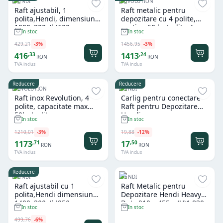
HENDI
REVOLUTION
Raft ajustabil, 1
Raft metalic pentru
polita,Hendi, dimensiune
depozitare cu 4 polite,
1000x300x(h)600mm
sustine 50 kg/polita, Inox,
In stoc
In stoc
1200x500 (H) 1800 mm,
Revolution by Hendi
429
,
21
-
3
%
1456
,
95
-
3
%
416
1413
,
33
,
24
RON
RON
TVA inclus
TVA inclus
Reducere
Reducere
REVOLUTION
HENDI
Raft inox Revolution, 4
Carlig pentru conectare
polite, capacitate max
Raft pentru Depozitare
50kg/polita,
Hendi
In stoc
In stoc
1000x400x(H)1800 mm
1210
,
01
-
3
%
19
,
88
-
12
%
1173
17
,
71
,
50
RON
RON
TVA inclus
TVA inclus
Reducere
HENDI
HENDI
Raft ajustabil cu 1
Raft Metalic pentru
polita,Hendi dimensiune
Depozitare Hendi Heavy
1400x300x(h)250mm
Duty 910 x 455 x (H)1.830
In stoc
In stoc
mm
499
,
76
-
6
%