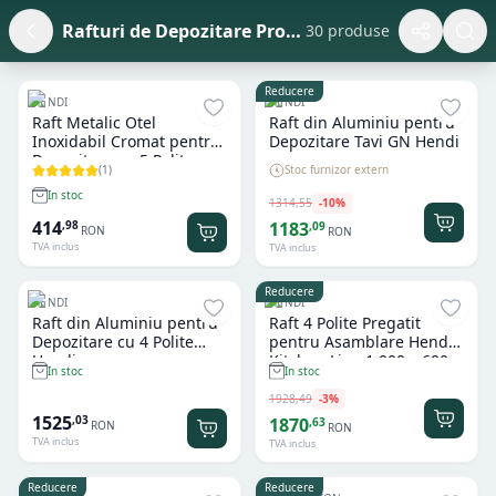
Rafturi de Depozitare Profesionale Inox și Aluminiu HoReCa
30 produse
Reducere
HENDI
HENDI
Raft Metalic Otel
Raft din Aluminiu pentru
Inoxidabil Cromat pentru
Depozitare Tavi GN Hendi
Depozitare cu 5 Polite
(
1
)
Stoc furnizor extern
Hendi
In stoc
1314
,
55
-
10
%
414
,
98
1183
,
09
RON
RON
TVA inclus
TVA inclus
Reducere
HENDI
HENDI
Raft din Aluminiu pentru
Raft 4 Polite Pregatit
Depozitare cu 4 Polite
pentru Asamblare Hendi
Hendi
Kitchen Line 1.000 x 600 x
In stoc
In stoc
(H)1.800 mm
1928
,
49
-
3
%
1525
,
03
1870
,
63
RON
RON
TVA inclus
TVA inclus
Reducere
Reducere