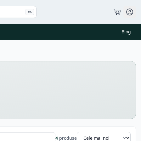
⌘
K
Blog
4
produse