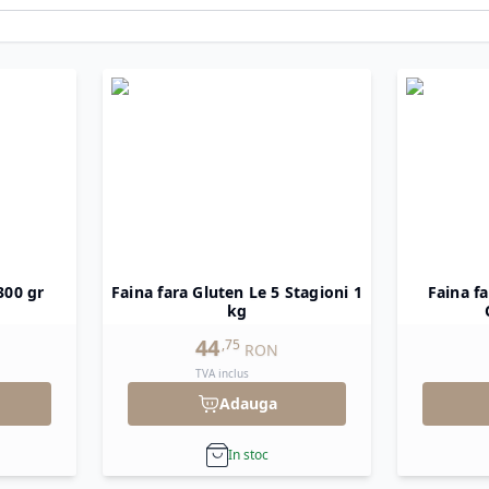
300 gr
Faina fara Gluten Le 5 Stagioni 1
Faina f
kg
44
,
75
RON
TVA inclus
Adauga
In stoc