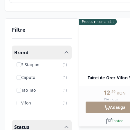
Produs recomandat
Filtre
Brand
5 Stagioni
(
1
)
Caputo
(
1
)
Taitei de Orez Vifon 
Tao Tao
(
1
)
12
,
59
RON
TVA inclus
Vifon
(
1
)
Adauga
In stoc
Status