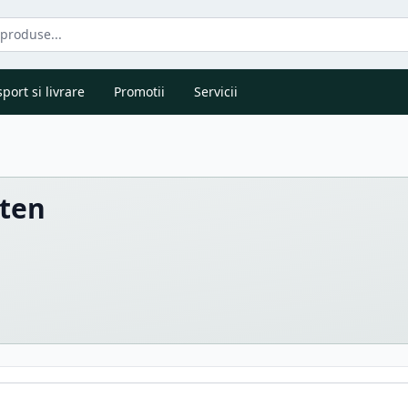
port si livrare
Promotii
Servicii
uten