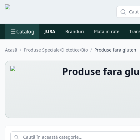
Catalog
JURA
Branduri
Plata in rate
Trans
Acasă
/
Produse Speciale/Dietetice/Bio
/
Produse fara gluten
Produse fara gl