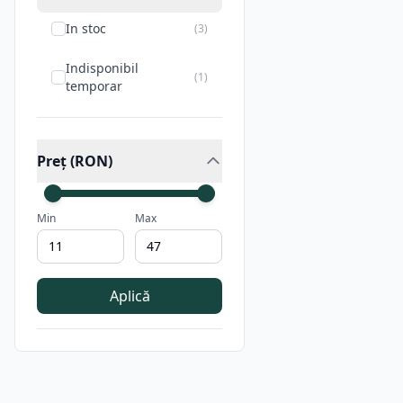
In stoc
(
3
)
Indisponibil
(
1
)
temporar
Preț (RON)
Min
Max
Aplică