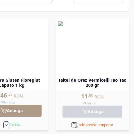
ara Gluten Fioreglut
Taitei de Orez Vermicelli Tao Tao
Caputo 1 kg
200 gr
46
,
55
11
,
80
RON
RON
TVA inclus
TVA inclus
Adauga
Adauga
In stoc
Indisponibil temporar