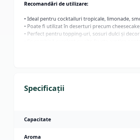
Recomandări de utilizare:
• Ideal pentru cocktailuri tropicale, limonade, sm
• Poate fi utilizat în deserturi precum cheesecake
• Perfect pentru topping-uri, sosuri dulci și deco
• Se combină excelent cu alte fructe exotice pent
• Recomandat pentru utilizare în cafenele, baruri
• Agitați înainte de utilizare pentru omogenizare
A se păstra la loc uscat și răcoros. După deschid
Specificații
Capacitate
Aroma