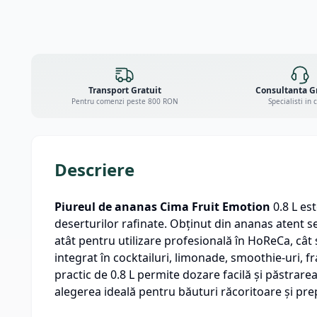
Transport Gratuit
Consultanta G
Pentru comenzi peste 800 RON
Specialisti in 
Descriere
Piureul de ananas Cima Fruit Emotion
0.8 L es
deserturilor rafinate. Obținut din ananas atent sel
atât pentru utilizare profesională în HoReCa, cât 
integrat în cocktailuri, limonade, smoothie-uri, f
practic de 0.8 L permite dozare facilă și păstrar
alegerea ideală pentru băuturi răcoritoare și prep