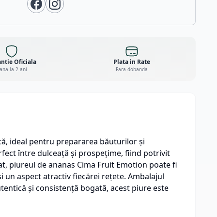
ntie Oficiala
Plata in Rate
ana la 2 ani
Fara dobanda
ă, ideal pentru prepararea băuturilor și
fect între dulceață și prospețime, fiind potrivit
izat, piureul de ananas Cima Fruit Emotion poate fi
i un aspect atractiv fiecărei rețete. Ambalajul
tentică și consistență bogată, acest piure este