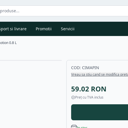
port si livrare
Promotii
Servicii
otion 0.8 L
COD:
CIMAPIN
Vreau sa stiu cand se modifica pret
59.02
RON
Preț cu TVA inclus
In stoc