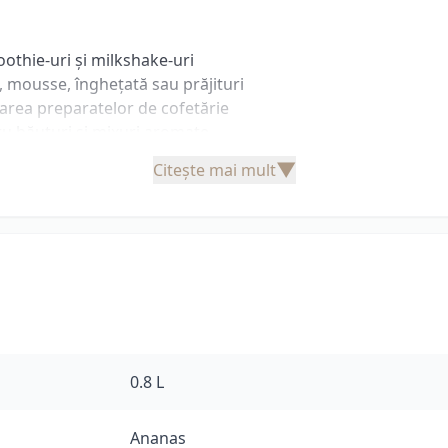
oothie-uri și milkshake-uri
, mousse, înghețată sau prăjituri
rarea preparatelor de cofetărie
ru băuturi și mixuri aromate
, restaurante sau acasă
▼
Citește mai mult
 optimă
ere, se recomandă păstrarea la frigider și consumul în term
0.8 L
Ananas