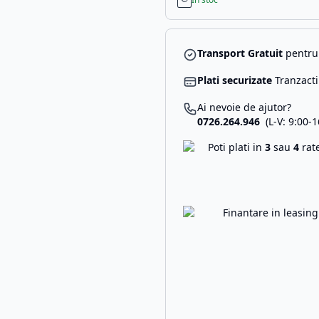
Transport Gratuit
pentru 
Plati securizate
Tranzacti
Ai nevoie de ajutor?
0726.264.946
(L-V: 9:00-1
Poti plati in
3
sau
4
rat
Finantare in leasin