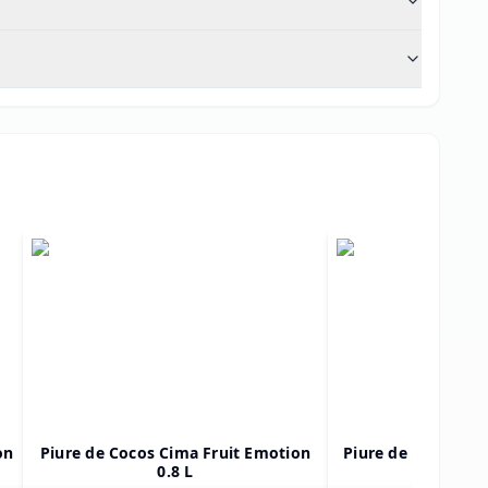
on
Piure de Cocos Cima Fruit Emotion
Piure de Fructul Pa
0.8 L
Emotion