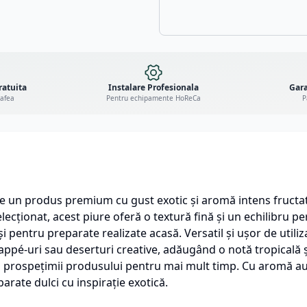
ratuita
Instalare Profesionala
Gara
cafea
Pentru echipamente HoReCa
P
te un produs premium cu gust exotic și aromă intens fructat
ecționat, acest piure oferă o textură fină și un echilibru per
și pentru preparate realizate acasă. Versatil și ușor de util
rappé-uri sau deserturi creative, adăugând o notă tropicală ș
ea prospețimii produsului pentru mai mult timp. Cu aromă au
arate dulci cu inspirație exotică.