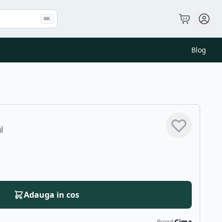
⌘
K
Blog
ul
Adauga in cos
Cima
Brand: