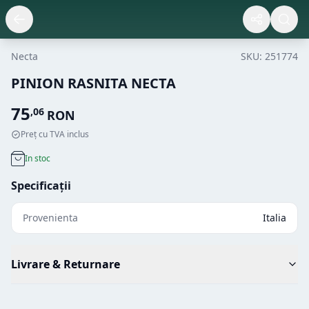
Necta
SKU:
251774
PINION RASNITA NECTA
75
,
06
RON
Preț cu TVA inclus
In stoc
Specificații
Provenienta
Italia
Livrare & Returnare