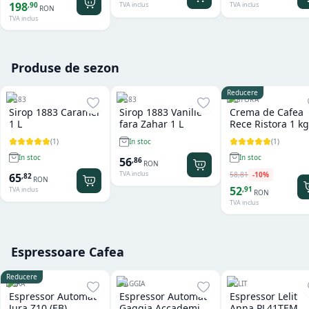
198
,
90
TVA inclus
TVA inclus
RON
TVA inclus
Produse de sezon
Reducere
1883
1883
RISTORA
Sirop 1883 Caramel
Sirop 1883 Vanilie
Crema de Cafea
1 L
fara Zahar 1 L
Rece Ristora 1 kg
(
1
)
(
1
)
In stoc
In stoc
In stoc
56
,
86
RON
TVA inclus
58
,
81
-
10
%
65
,
82
RON
52
,
91
TVA inclus
RON
TVA inclus
Espressoare Cafea
Reducere
JURA
GAGGIA
LELIT
Espressor Automat
Espressor Automat
Espressor Lelit
Jura Z10 (EB)
Gaggia Accademia
Anna PL41TEM