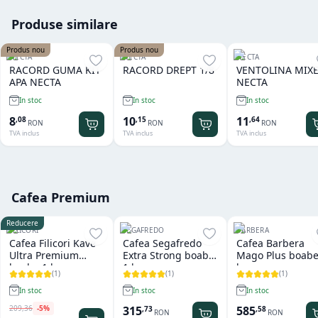
Produse similare
Produs nou
Produs nou
NECTA
NECTA
NECTA
RACORD GUMA KIT
RACORD DREPT 1/8
VENTOLINA MIX
APA NECTA
NECTA
In stoc
In stoc
In stoc
8
10
11
,
08
,
15
,
64
RON
RON
RON
TVA inclus
TVA inclus
TVA inclus
Cafea Premium
Reducere
FILICORI
SEGAFREDO
BARBERA
Cafea Filicori Kave
Cafea Segafredo
Cafea Barbera
Ultra Premium
Extra Strong boabe
Mago Plus boabe
boabe 1 kg
1 kg
kg
(
1
)
(
1
)
(
1
)
In stoc
In stoc
In stoc
209
,
36
-
5
%
315
585
,
73
,
58
RON
RON