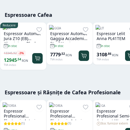
Espressoare Cafea
Reducere
JURA
GAGGIA
LELIT
Espressor Automat
Espressor Automat
Espressor Lelit
Jura Z10 (EB)
Gaggia Accademia
Anna PL41TEM
Aluminium Black
Steel Version
In stoc
In stoc
In stoc
13345
,
92
-
3
%
7779
3108
,
52
,
86
RON
RON
12945
,
54
TVA inclus
TVA inclus
RON
TVA inclus
Espressoare și Rășnițe de Cafea Profesionale
ASTORIA
ASTORIA
WEGA
Espressor
Espressor
Espressor
Profesional
Profesional
Profesional Semi
Electronic Astoria
Electronic Astoria
Automat Wega 
(
1
)
(
1
)
Stoc furnizor extern
Tanya R SAE 2
Forma SAE Black 2
Vela Vintage