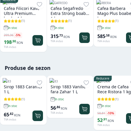
Reducere
FILICORI
SEGAFREDO
BARBERA
Cafea Filicori Kave
Cafea Segafredo
Cafea Barbera
Ultra Premium
Extra Strong boabe
Mago Plus boabe
boabe 1 kg
1 kg
kg
(
1
)
(
1
)
(
1
)
In stoc
In stoc
In stoc
209
,
36
-
5
%
315
585
,
73
,
58
RON
RON
198
,
90
TVA inclus
TVA inclus
RON
TVA inclus
Produse de sezon
Reducere
1883
1883
RISTORA
Sirop 1883 Caramel
Sirop 1883 Vanilie
Crema de Cafea
1 L
fara Zahar 1 L
Rece Ristora 1 kg
(
1
)
(
1
)
In stoc
In stoc
In stoc
56
,
86
RON
TVA inclus
58
,
81
-
10
%
65
,
82
RON
52
,
91
TVA inclus
RON
TVA inclus