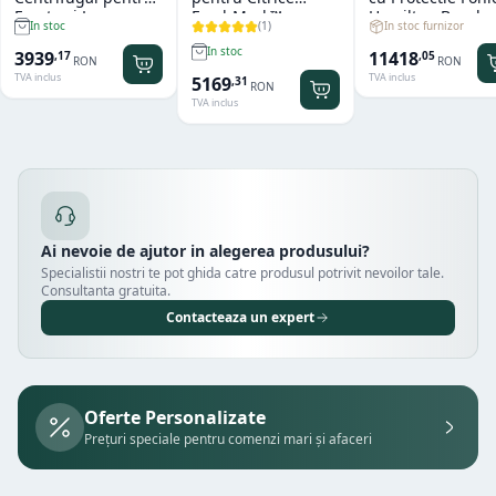
Fructe si Legume
FreshMark™
Hamilton Beach
(
1
)
In stoc furnizor
In stoc
Hendi
Hamilton Beach
Summit® Edge
In stoc
11418
3939
,
05
,
17
RON
RON
TVA inclus
TVA inclus
5169
,
31
RON
TVA inclus
Ai nevoie de ajutor in alegerea produsului?
Specialistii nostri te pot ghida catre produsul potrivit nevoilor tale.
Consultanta gratuita.
Contacteaza un expert
Oferte Personalizate
Prețuri speciale pentru comenzi mari și afaceri