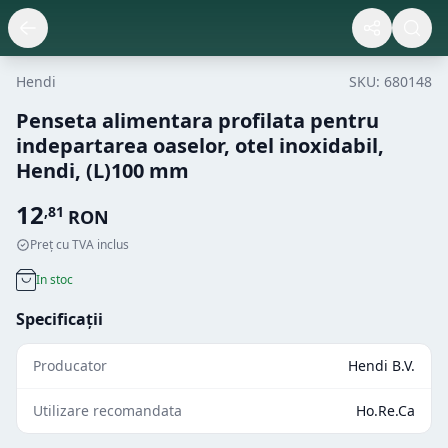
Hendi
SKU:
680148
Penseta alimentara profilata pentru
indepartarea oaselor, otel inoxidabil,
Hendi, (L)100 mm
12
,
81
RON
Preț cu TVA inclus
In stoc
Specificații
Producator
Hendi B.V.
Utilizare recomandata
Ho.Re.Ca