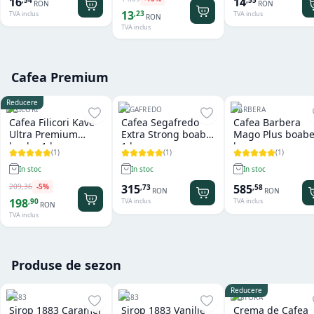
14
16
RON
RON
13
,
23
TVA inclus
TVA inclus
RON
TVA inclus
Cafea Premium
Reducere
FILICORI
SEGAFREDO
BARBERA
Cafea Filicori Kave
Cafea Segafredo
Cafea Barbera
Ultra Premium
Extra Strong boabe
Mago Plus boabe
boabe 1 kg
1 kg
kg
(
1
)
(
1
)
(
1
)
In stoc
In stoc
In stoc
209
,
36
-
5
%
315
585
,
73
,
58
RON
RON
198
,
90
TVA inclus
TVA inclus
RON
TVA inclus
Produse de sezon
Reducere
1883
1883
RISTORA
Sirop 1883 Caramel
Sirop 1883 Vanilie
Crema de Cafea