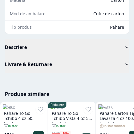
Material
Carton
Mod de ambalare
Cutie de carton
Tip produs
Pahare
Descriere
Livrare & Returnare
Produse similare
Reducere
TCHIBO
TCHIBO
LAVAZZA
Pahare To Go
Pahare To Go
Pahare Carton Ti
Tchibo 4 oz 50
Tchibo Vista 4 oz 50
Lavazza 4 oz 100
buc/set
buc/set
buc/set
In stoc furnizor
In stoc
In stoc
14
,
69
-
10
%
,
55
,
54