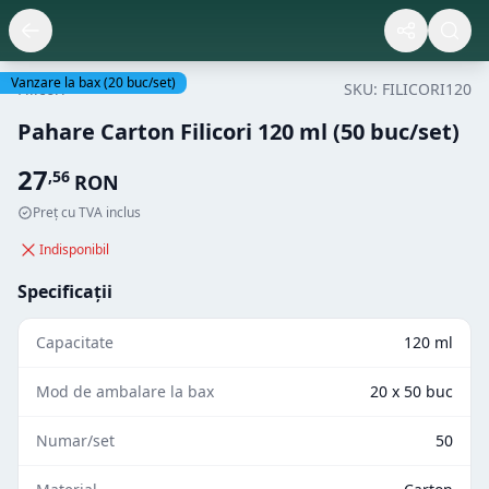
Vanzare la bax
(
20
buc/set)
Filicori
SKU:
FILICORI120
Pahare Carton Filicori 120 ml (50 buc/set)
27
,
56
RON
Preț cu TVA inclus
Indisponibil
Specificații
Capacitate
120 ml
Mod de ambalare la bax
20 x 50 buc
Numar/set
50