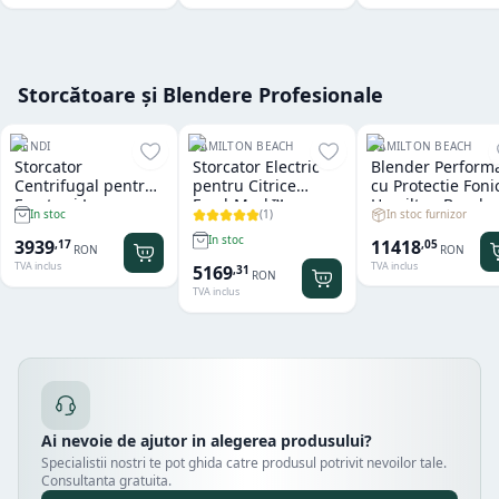
Storcătoare și Blendere Profesionale
HENDI
HAMILTON BEACH
HAMILTON BEACH
Storcator
Storcator Electric
Blender Perform
Centrifugal pentru
pentru Citrice
cu Protectie Foni
Fructe si Legume
FreshMark™
Hamilton Beach
(
1
)
In stoc furnizor
In stoc
Hendi
Hamilton Beach
Summit® Edge
In stoc
11418
3939
,
05
,
17
RON
RON
TVA inclus
TVA inclus
5169
,
31
RON
TVA inclus
Ai nevoie de ajutor in alegerea produsului?
Specialistii nostri te pot ghida catre produsul potrivit nevoilor tale.
Consultanta gratuita.