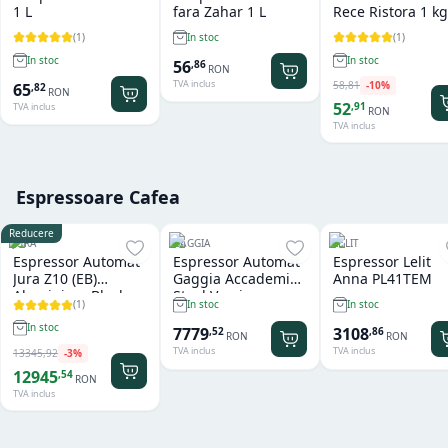
1 L
fara Zahar 1 L
Rece Ristora 1 kg
(
1
)
(
1
)
In stoc
In stoc
In stoc
56
,
86
RON
TVA inclus
58
,
81
-
10
%
65
,
82
RON
52
,
91
TVA inclus
RON
TVA inclus
Espressoare Cafea
Reducere
JURA
GAGGIA
LELIT
Espressor Automat
Espressor Automat
Espressor Lelit
Jura Z10 (EB)
Gaggia Accademia
Anna PL41TEM
Aluminium Black
Steel Version
(
1
)
In stoc
In stoc
In stoc
7779
3108
,
52
,
86
RON
RON
TVA inclus
TVA inclus
13345
,
92
-
3
%
12945
,
54
RON
TVA inclus