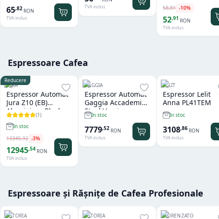
TVA inclus
58
,
81
-
10
%
65
,
82
RON
52
,
91
TVA inclus
RON
TVA inclus
Espressoare Cafea
Reducere
JURA
GAGGIA
LELIT
Espressor Automat
Espressor Automat
Espressor Lelit
Jura Z10 (EB)
Gaggia Accademia
Anna PL41TEM
Aluminium Black
Steel Version
(
1
)
In stoc
In stoc
In stoc
7779
3108
,
52
,
86
RON
RON
TVA inclus
TVA inclus
13345
,
92
-
3
%
12945
,
54
RON
TVA inclus
Espressoare și Rășnițe de Cafea Profesionale
ASTORIA
ASTORIA
FIORENZATO