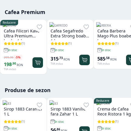
Cafea Premium
Reducere
FILICORI
SEGAFREDO
BARBERA
Cafea Filicori Kave
Cafea Segafredo
Cafea Barbera
Ultra Premium
Extra Strong boabe
Mago Plus boabe
boabe 1 kg
1 kg
kg
(
1
)
(
1
)
(
1
)
In stoc
In stoc
In stoc
209
,
36
-
5
%
315
585
,
73
,
58
RON
RON
198
,
90
TVA inclus
TVA inclus
RON
TVA inclus
Produse de sezon
Reducere
1883
1883
RISTORA
Sirop 1883 Caramel
Sirop 1883 Vanilie
Crema de Cafea
1 L
fara Zahar 1 L
Rece Ristora 1 kg
(
1
)
(
1
)
In stoc
In stoc
In stoc
56
,
86
RON