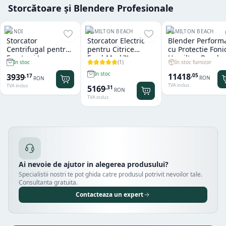
Storcătoare și Blendere Profesionale
HENDI
HAMILTON BEACH
HAMILTON BEACH
Storcator
Storcator Electric
Blender Perform
Centrifugal pentru
pentru Citrice
cu Protectie Foni
Fructe si Legume
FreshMark™
Hamilton Beach
(
1
)
In stoc furnizor
In stoc
Hendi
Hamilton Beach
Summit® Edge
In stoc
11418
3939
,
05
,
17
RON
RON
TVA inclus
TVA inclus
5169
,
31
RON
TVA inclus
Ai nevoie de ajutor in alegerea produsului?
Specialistii nostri te pot ghida catre produsul potrivit nevoilor tale.
Consultanta gratuita.
Contacteaza un expert