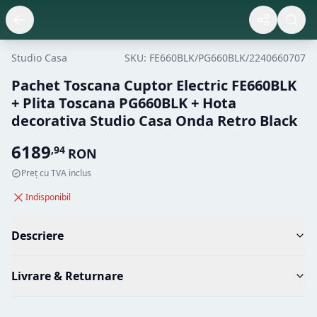
Studio Casa
SKU:
FE660BLK/PG660BLK/2240660707
Pachet Toscana Cuptor Electric FE660BLK
+ Plita Toscana PG660BLK + Hota
decorativa Studio Casa Onda Retro Black
6189
,
94
RON
Preț cu TVA inclus
Indisponibil
Descriere
Livrare & Returnare