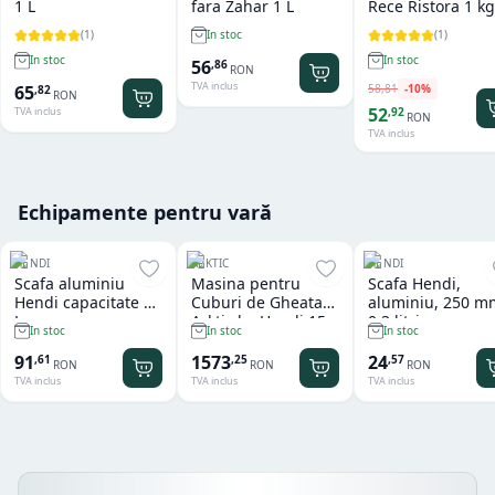
1 L
fara Zahar 1 L
Rece Ristora 1 kg
(
1
)
(
1
)
In stoc
In stoc
In stoc
56
,
86
RON
TVA inclus
58
,
81
-
10
%
65
,
82
RON
52
,
92
TVA inclus
RON
TVA inclus
Echipamente pentru vară
HENDI
ARKTIC
HENDI
Scafa aluminiu
Masina pentru
Scafa Hendi,
Hendi capacitate 2
Cuburi de Gheata
aluminiu, 250 m
L
Arktic by Hendi 15
0.3 litri
In stoc
In stoc
In stoc
kg
91
1573
24
,
61
,
25
,
57
RON
RON
RON
TVA inclus
TVA inclus
TVA inclus