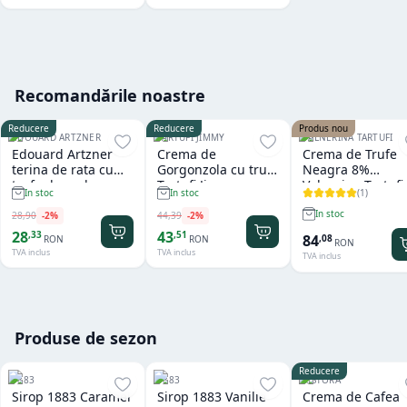
Recomandările noastre
Reducere
Reducere
Produs nou
EDOUARD ARTZNER
TARTUFI JIMMY
VALNERINA TARTUFI
Edouard Artzner
Crema de
Crema de Trufe
terina de rata cu
Gorgonzola cu trufe
Neagra 8%
trufe de padure
Tartufi Jimmy
Valnerina Tartufi
(
1
)
In stoc
In stoc
100g
500 gr
In stoc
28
,
90
-
2
%
44
,
39
-
2
%
28
43
,
33
,
51
84
,
08
RON
RON
RON
TVA inclus
TVA inclus
TVA inclus
Produse de sezon
Reducere
1883
1883
RISTORA
Sirop 1883 Caramel
Sirop 1883 Vanilie
Crema de Cafea