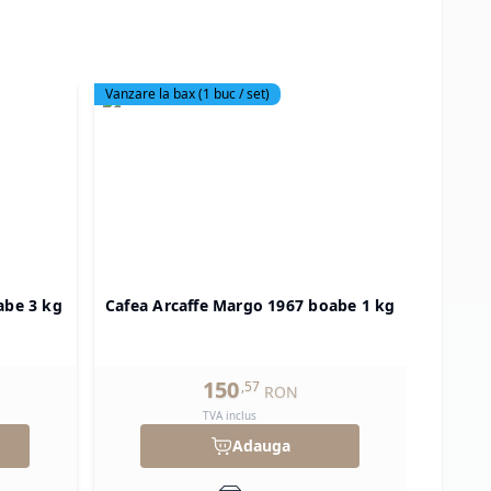
Vanzare la bax
(
1
buc / set)
Produs 
abe 3 kg
Cafea Arcaffe Margo 1967 boabe 1 kg
Cafe
150
,
57
RON
TVA inclus
Adauga