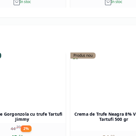
In stoc
In stoc
Produs nou
 Gorgonzola cu trufe Tartufi
Crema de Trufe Neagra 8% V
Jimmy
Tartufi 500 gr
,
39
44
2
%