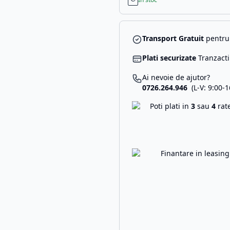
Transport Gratuit
pentru 
Plati securizate
Tranzacti
Ai nevoie de ajutor?
0726.264.946
(L-V: 9:00-1
Poti plati in
3
sau
4
rat
Finantare in leasin