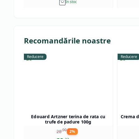
In stoc
Recomandările noastre
Reducere
Reducere
Edouard Artzner terina de rata cu
Crema de
trufe de padure 100g
,
90
28
2
%