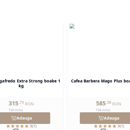
gafredo Extra Strong boabe 1
Cafea Barbera Mago Plus bo
kg
315
585
,
73
,
58
RON
RON
TVA inclus
TVA inclus
Adauga
Adauga
5
(
1
)
5
(
1
)