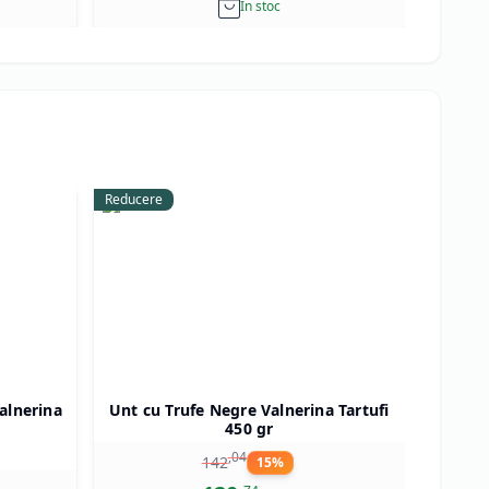
In stoc
Reducere
Reducer
alnerina
Unt cu Trufe Negre Valnerina Tartufi
Trufe d
450 gr
,
04
142
15
%