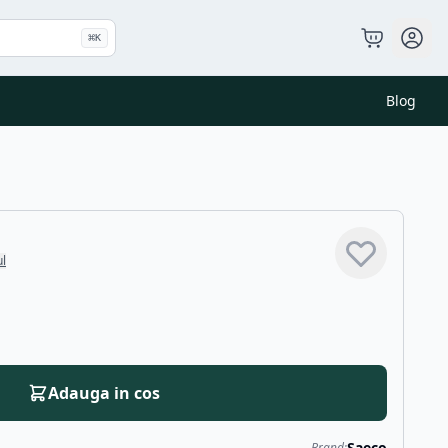
⌘
K
Blog
ul
Adauga in cos
Saeco
Brand: