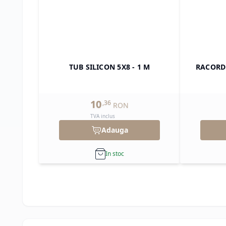
TUB SILICON 5X8 - 1 M
RACORD
10
,
36
RON
TVA inclus
Adauga
In stoc