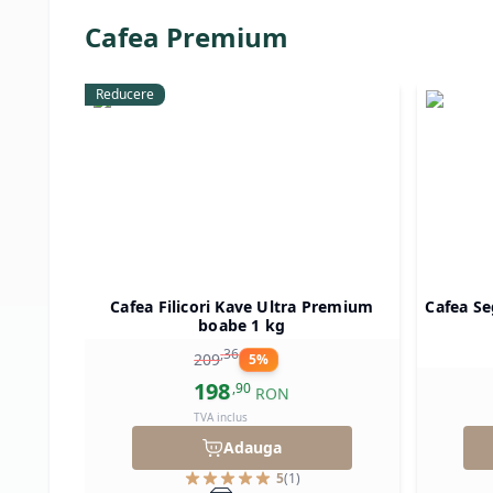
Cafea Premium
Reducere
Cafea Filicori Kave Ultra Premium
Cafea Se
boabe 1 kg
,
36
209
5
%
198
,
90
RON
TVA inclus
Adauga
5
(
1
)