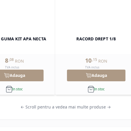
 GUMA KIT APA NECTA
RACORD DREPT 1/8
8
10
,
08
,
15
RON
RON
TVA inclus
TVA inclus
Adauga
Adauga
In stoc
In stoc
← Scroll pentru a vedea mai multe produse →