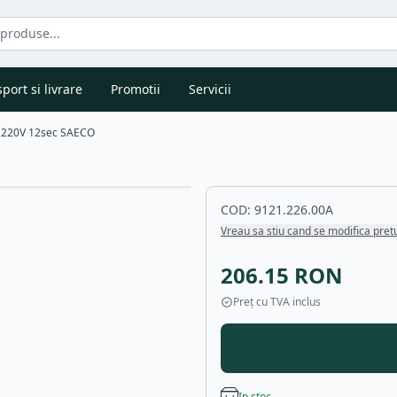
port si livrare
Promotii
Servicii
220V 12sec SAECO
COD:
9121.226.00A
Vreau sa stiu cand se modifica pret
206.15
RON
Preț cu TVA inclus
In stoc