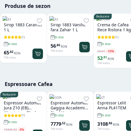
Produse de sezon
Reducere
1883
1883
RISTORA
Sirop 1883 Caramel
Sirop 1883 Vanilie
Crema de Cafea
1 L
fara Zahar 1 L
Rece Ristora 1 kg
(
1
)
(
1
)
In stoc
In stoc
In stoc
56
,
86
RON
TVA inclus
58
,
81
-
10
%
65
,
82
RON
52
,
91
TVA inclus
RON
TVA inclus
Espressoare Cafea
Reducere
JURA
GAGGIA
LELIT
Espressor Automat
Espressor Automat
Espressor Lelit
Jura Z10 (EB)
Gaggia Accademia
Anna PL41TEM
Aluminium Black
Steel Version
(
1
)
In stoc
In stoc
In stoc
7779
3108
,
52
,
86
RON
RON
TVA inclus
TVA inclus
13345
,
92
-
3
%