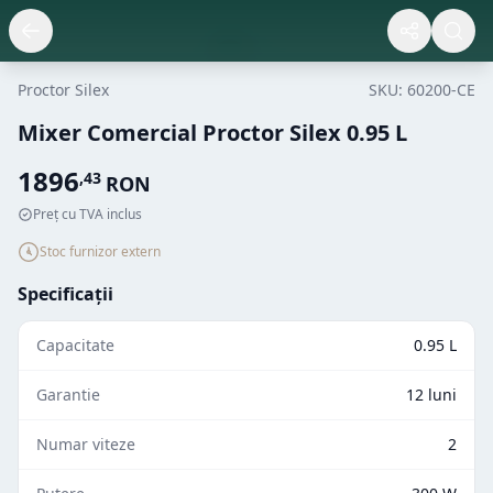
Proctor Silex
SKU:
60200-CE
Mixer Comercial Proctor Silex 0.95 L
1896
,
43
RON
Preț cu TVA inclus
Stoc furnizor extern
Specificații
Capacitate
0.95 L
Garantie
12 luni
Numar viteze
2