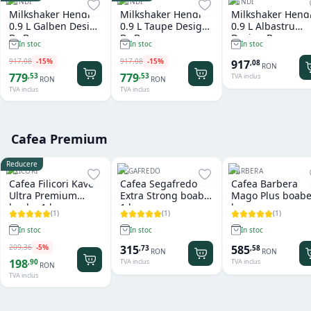
HENDI
HENDI
HENDI
Milkshaker Hendi
Milkshaker Hendi
Milkshaker Hend
0.9 L Galben Design
0.9 L Taupe Design
0.9 L Albastru
By Bronwasser
By Bronwasser
Design By
In stoc
In stoc
In stoc
Bronwasser
917
,
08
-
15
%
917
,
08
-
15
%
917
,
08
RON
779
779
,
53
,
53
TVA inclus
RON
RON
TVA inclus
TVA inclus
Cafea Premium
Reducere
FILICORI
SEGAFREDO
BARBERA
Cafea Filicori Kave
Cafea Segafredo
Cafea Barbera
Ultra Premium
Extra Strong boabe
Mago Plus boabe
boabe 1 kg
1 kg
kg
(
1
)
(
1
)
(
1
)
In stoc
In stoc
In stoc
209
,
36
-
5
%
315
585
,
73
,
58
RON
RON
198
,
90
TVA inclus
TVA inclus
RON
TVA inclus