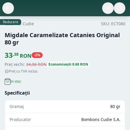
Reducere
Catanies Cudie
SKU:
ECT080
Migdale Caramelizate Catanies Original
80 gr
33
,
38
RON
-
2
%
Preț vechi:
34
,
06
RON
Economisești
0.68
RON
Preț cu TVA inclus
In stoc
Specificații
Gramaj
80 gr
Producator
Bombons Cudie S.A.