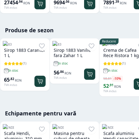
x GN 1/1 Tecnoeka
27454
9694
7891
,
94
,
06
,
39
RON
RON
RON
TVA inclus
TVA inclus
TVA inclus
Produse de sezon
Reducere
1883
1883
RISTORA
Sirop 1883 Caramel
Sirop 1883 Vanilie
Crema de Cafea
1 L
fara Zahar 1 L
Rece Ristora 1 kg
(
1
)
(
1
)
In stoc
In stoc
In stoc
56
,
86
RON
TVA inclus
58
,
81
-
10
%
65
,
82
RON
52
,
91
TVA inclus
RON
TVA inclus
Echipamente pentru vară
HENDI
HENDI
HENDI
Scafa Hendi,
Masina pentru
Scafa aluminiu
aluminiu, 310 mm,
cuburi de gheata
Hendi capacitate