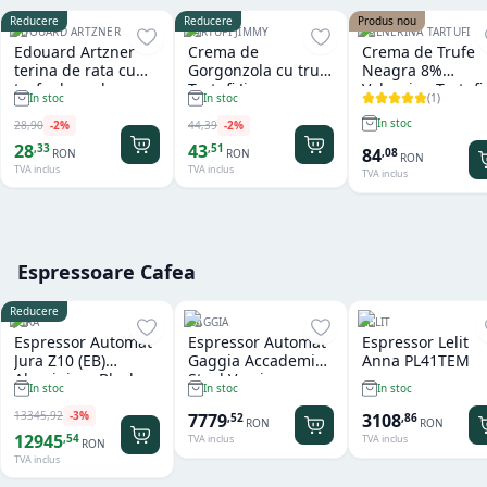
Reducere
Reducere
Produs nou
EDOUARD ARTZNER
TARTUFI JIMMY
VALNERINA TARTUFI
Edouard Artzner
Crema de
Crema de Trufe
terina de rata cu
Gorgonzola cu trufe
Neagra 8%
trufe de padure
Tartufi Jimmy
Valnerina Tartufi
(
1
)
In stoc
In stoc
100g
500 gr
In stoc
28
,
90
-
2
%
44
,
39
-
2
%
28
43
,
33
,
51
84
,
08
RON
RON
RON
TVA inclus
TVA inclus
TVA inclus
Espressoare Cafea
Reducere
JURA
GAGGIA
LELIT
Espressor Automat
Espressor Automat
Espressor Lelit
Jura Z10 (EB)
Gaggia Accademia
Anna PL41TEM
Aluminium Black
Steel Version
In stoc
In stoc
In stoc
13345
,
92
-
3
%
7779
3108
,
52
,
86
RON
RON
12945
,
54
TVA inclus
TVA inclus
RON
TVA inclus