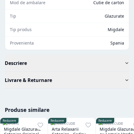
Mod de ambalare
Cutie de carton
Tip
Glazurate
Tip produs
Migdale
Provenienta
Spania
Descriere
Livrare & Returnare
Produse similare
Reducere
Reducere
Reducere
TEAFORTE
CATANIES CUDIE
CATANIES CUDIE
Migdale Glazurate
Arta Relaxarii
Migdale Glazura