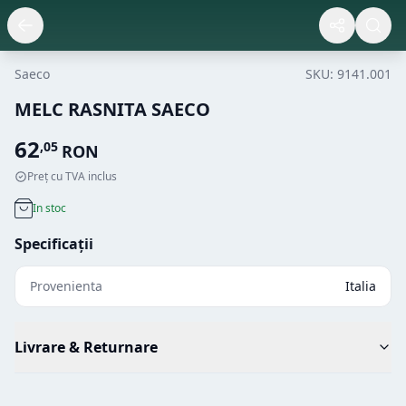
Saeco
SKU:
9141.001
MELC RASNITA SAECO
62
,
05
RON
Preț cu TVA inclus
In stoc
Specificații
Provenienta
Italia
Livrare & Returnare