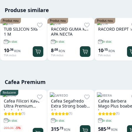
Produse similare
Produs nou
Produs nou
Produs nou
SAECO
NECTA
NECTA
TUB SILICON 5X8 -
RACORD GUMA KIT
RACORD DREPT 1
1 M
APA NECTA
In stoc
In stoc
In stoc
10
8
10
,
36
,
08
,
15
RON
RON
RON
TVA inclus
TVA inclus
TVA inclus
Cafea Premium
Reducere
FILICORI
SEGAFREDO
BARBERA
Cafea Filicori Kave
Cafea Segafredo
Cafea Barbera
Ultra Premium
Extra Strong boabe
Mago Plus boabe
boabe 1 kg
1 kg
kg
(
1
)
(
1
)
(
1
)
In stoc
In stoc
In stoc
209
,
36
-
5
%
315
585
,
73
,
58
RON
RON