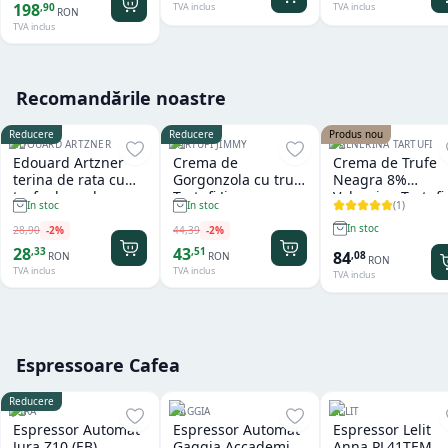
198
,
90
TVA inclus
TVA inclus
RON
TVA inclus
Recomandările noastre
Reducere
Reducere
Produs nou
EDOUARD ARTZNER
TARTUFI JIMMY
VALNERINA TARTUFI
Edouard Artzner
Crema de
Crema de Trufe
terina de rata cu
Gorgonzola cu trufe
Neagra 8%
trufe de padure
Tartufi Jimmy
Valnerina Tartufi
(
1
)
In stoc
In stoc
100g
500 gr
In stoc
28
,
90
-
2
%
44
,
39
-
2
%
28
43
,
33
,
51
84
,
08
RON
RON
RON
TVA inclus
TVA inclus
TVA inclus
Espressoare Cafea
Reducere
JURA
GAGGIA
LELIT
Espressor Automat
Espressor Automat
Espressor Lelit
Jura Z10 (EB)
Gaggia Accademia
Anna PL41TEM