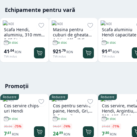
Echipamente pentru vară
HENDI
HENDI
HENDI
Scafa Hendi,
Masina pentru
Scafa aluminiu
aluminiu, 310 mm,
cuburi de gheata
Hendi capacitate
0.65 litri
Arktic, 12kg/24h
L
In stoc
In stoc
In stoc
41
921
91
,
04
,
79
,
61
RON
RON
RON
TVA inclus
TVA inclus
TVA inclus
Promoții
Reducere
Reducere
Reducere
HENDI
HENDI
HENDI
Cos servire chips-
Cos pentru servire
Cos servire, meta
uri Hendi
paine, Hendi, Gri,
Hendi, Argintiu,
Polipropilena,
310x125x55(h)m
In stoc
In stoc
In stoc
design impletit tip
ratan, ø370x(h)120
30
,
56
-
75
%
94
,
07
-
74
%
27
,
03
-
71
%
mm
7
24
7
,
61
,
89
,
80
RON
RON
RON