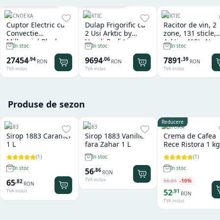
Cu sistem de spalare
Garantie
36
luni
TECNOEKA
ARKTIC
ARKTIC
Cuptor Electric cu
Dulap Frigorific cu
Racitor de vin, 2
Convectie
2 Usi Arktic by
zone, 131 sticle,
Millennial Black
Hendi Profi Line
Arktic, 418L, Neg
In stoc
In stoc
In stoc
Mask Gastro 11 tavi
Seria 800 - 1.240 L
697x595x(H)175
x GN 1/1 Tecnoeka
27454
9694
7891
,
94
,
06
,
39
RON
RON
RON
TVA inclus
TVA inclus
TVA inclus
Produse de sezon
Reducere
1883
1883
RISTORA
Sirop 1883 Caramel
Sirop 1883 Vanilie
Crema de Cafea
1 L
fara Zahar 1 L
Rece Ristora 1 kg
(
1
)
(
1
)
In stoc
In stoc
In stoc
56
,
86
RON
TVA inclus
58
,
81
-
10
%
65
,
82
RON
52
,
91
TVA inclus
RON
TVA inclus