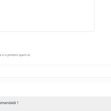
ia si a preveni spam-ul.
 comandată ?