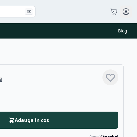
⌘
K
Blog
ul
Adauga in cos
Stoeckel
Brand: