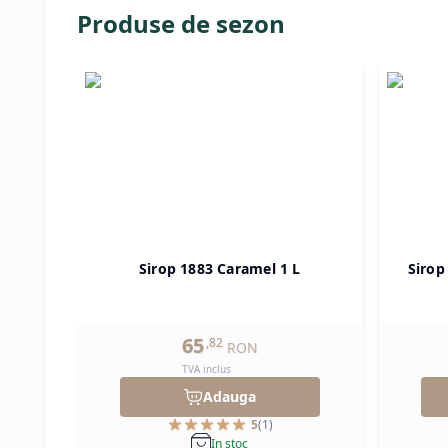
Produse de sezon
Sirop 1883 Caramel 1 L
Sirop
65
,
82
RON
TVA inclus
Adauga
5
(
1
)
In stoc