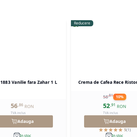
Reducere
 1883 Vanilie fara Zahar 1 L
Crema de Cafea Rece Risto
,
81
58
10
%
56
52
,
86
,
91
RON
RON
TVA inclus
TVA inclus
Adauga
Adauga
5
(
1
)
In stoc
In stoc