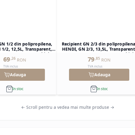
GN 1/2 din polipropilena,
Recipient GN 2/3 din polipropilena
1/2, 12,5L, Transparent,
HENDI, GN 2/3, 13,5L, Transparent
H)200mm, Dreptunghiular
354x325x(H)150mm, Dreptunghiul
69
79
,
26
,
85
RON
RON
TVA inclus
TVA inclus
Adauga
Adauga
In stoc
In stoc
← Scroll pentru a vedea mai multe produse →