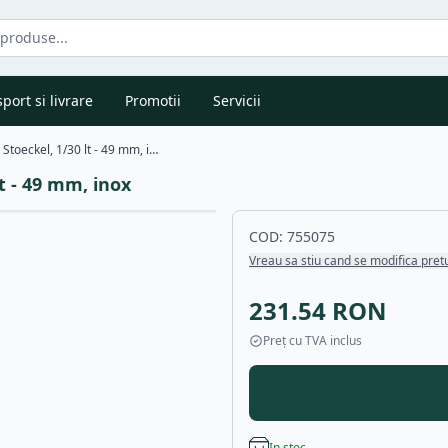
port si livrare
Promotii
Servicii
Lingura dozatoare inghetata, Stoeckel, 1/30 lt - 49 mm, inox
t - 49 mm, inox
COD:
755075
Vreau sa stiu cand se modifica pret
231.54
RON
Preț cu TVA inclus
In stoc