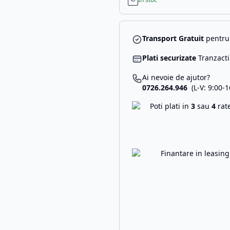
Transport Gratuit
pentru 
Plati securizate
Tranzacti
Ai nevoie de ajutor?
0726.264.946
(L-V: 9:00-1
Poti plati in
3
sau
4
rat
Finantare in leasin