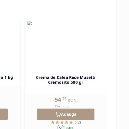
ra 1 kg
Crema de Cafea Rece Musetti
Pu
Cremosito 500 gr
54
,
76
RON
TVA inclus
Adauga
5
(
2
)
In stoc