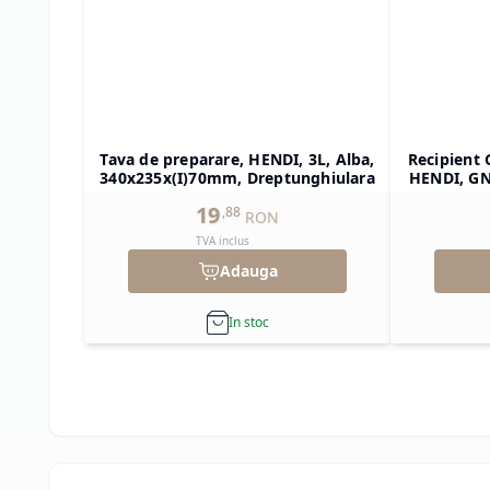
Tava de preparare, HENDI, 3L, Alba,
Recipient 
340x235x(I)70mm, Dreptunghiulara
HENDI, GN 
325x265x(
19
,
88
RON
TVA inclus
Adauga
In stoc