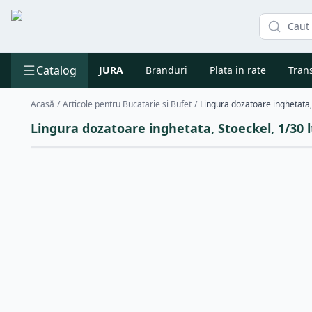
Catalog
JURA
Branduri
Plata in rate
Trans
Acasă
/
Articole pentru Bucatarie si Bufet
/
Lingura dozatoare inghetata, Stoeckel, 1/30 l