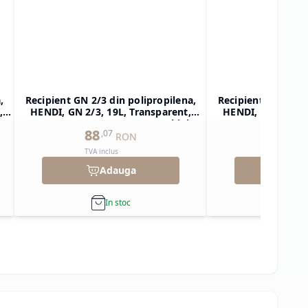
,
Recipient GN 2/3 din polipropilena,
Recipient GN 1/2 d
,
HENDI, GN 2/3, 19L, Transparent,
HENDI, GN 1/2, 1
ar
354x325x(H)200mm, Dreptunghiular
325x265x(H)150mm
88
59
,
07
,
85
RON
TVA inclus
TVA inclu
Adauga
Ad
In stoc
In