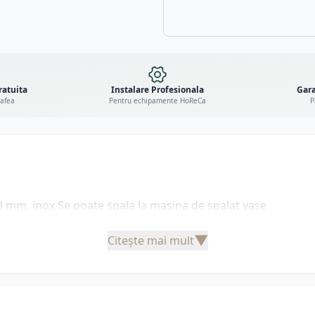
ratuita
Instalare Profesionala
Gara
cafea
Pentru echipamente HoReCa
P
49 mm, inox Se poate spala la masina de spalat vase
▼
Citește mai mult