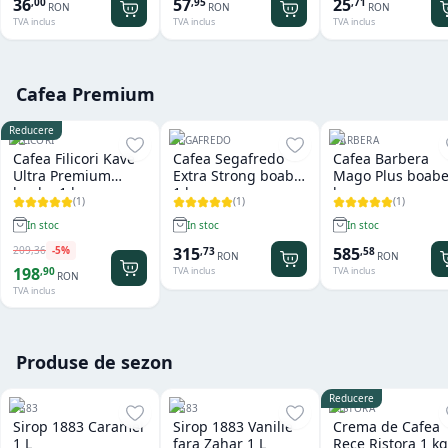
36
57
25
,
00
,
95
,
71
RON
RON
RON
TVA inclus
TVA inclus
TVA inclus
Cafea Premium
Reducere
FILICORI
SEGAFREDO
BARBERA
Cafea Filicori Kave
Cafea Segafredo
Cafea Barbera
Ultra Premium
Extra Strong boabe
Mago Plus boabe
boabe 1 kg
1 kg
kg
(
1
)
(
1
)
(
1
)
In stoc
In stoc
In stoc
209
,
36
-
5
%
315
585
,
73
,
58
RON
RON
198
,
90
TVA inclus
TVA inclus
RON
TVA inclus
Produse de sezon
Reducere
1883
1883
RISTORA
Sirop 1883 Caramel
Sirop 1883 Vanilie
Crema de Cafea
1 L
fara Zahar 1 L
Rece Ristora 1 kg