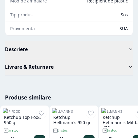
Mod de ambalare
Recipient de plastic
Tip produs
Sos
Provenienta
SUA
Descriere
Livrare & Returnare
Produse similare
TOP FOOD
HELLMANN'S
HELLMANN'S
Ketchup Top Food
Ketchup
Ketchup
950 gr
Hellmann's 950 gr
Hellmann's Mild
450 gr
In stoc
In stoc
In stoc