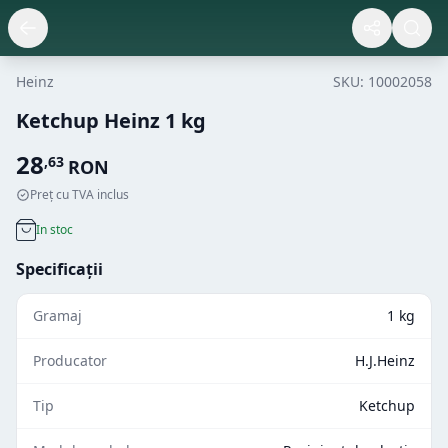
Heinz
SKU:
10002058
Ketchup Heinz 1 kg
28
,
63
RON
Preț cu TVA inclus
In stoc
Specificații
Gramaj
1 kg
Producator
H.J.Heinz
Tip
Ketchup