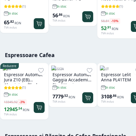
(
1
)
(
1
)
In stoc
In stoc
In stoc
56
,
86
RON
TVA inclus
58
,
81
-
10
%
65
,
82
RON
52
,
91
TVA inclus
RON
TVA inclus
Espressoare Cafea
Reducere
JURA
GAGGIA
LELIT
Espressor Automat
Espressor Automat
Espressor Lelit
Jura Z10 (EB)
Gaggia Accademia
Anna PL41TEM
Aluminium Black
Steel Version
(
1
)
In stoc
In stoc
In stoc
7779
3108
,
52
,
86
RON
RON
TVA inclus
TVA inclus
13345
,
92
-
3
%
12945
,
54
RON
TVA inclus