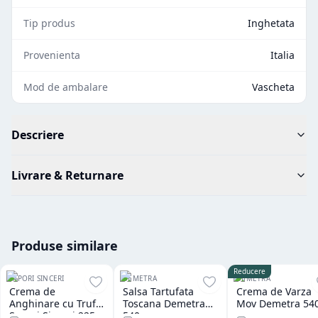
Tip produs
Inghetata
Provenienta
Italia
Mod de ambalare
Vascheta
Descriere
Livrare & Returnare
Produse similare
Reducere
SAPORI SINCERI
DEMETRA
DEMETRA
Crema de
Salsa Tartufata
Crema de Varza
Anghinare cu Trufe
Toscana Demetra
Mov Demetra 54
Sapori Sinceri 225
540 gr
gr