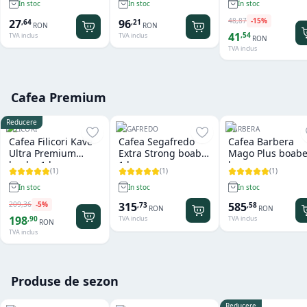
In stoc
In stoc
In stoc
ml
48
,
87
-
15
%
27
96
,
64
,
21
RON
RON
41
,
54
TVA inclus
TVA inclus
RON
TVA inclus
Cafea Premium
Reducere
FILICORI
SEGAFREDO
BARBERA
Cafea Filicori Kave
Cafea Segafredo
Cafea Barbera
Ultra Premium
Extra Strong boabe
Mago Plus boabe
boabe 1 kg
1 kg
kg
(
1
)
(
1
)
(
1
)
In stoc
In stoc
In stoc
209
,
36
-
5
%
315
585
,
73
,
58
RON
RON
198
,
90
TVA inclus
TVA inclus
RON
TVA inclus
Produse de sezon
Reducere