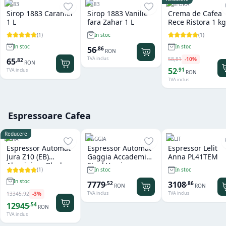
1883
1883
RISTORA
Sirop 1883 Caramel
Sirop 1883 Vanilie
Crema de Cafea
1 L
fara Zahar 1 L
Rece Ristora 1 kg
(
1
)
(
1
)
In stoc
In stoc
In stoc
56
,
86
RON
TVA inclus
58
,
81
-
10
%
65
,
82
RON
52
,
91
TVA inclus
RON
TVA inclus
Espressoare Cafea
Reducere
JURA
GAGGIA
LELIT
Espressor Automat
Espressor Automat
Espressor Lelit
Jura Z10 (EB)
Gaggia Accademia
Anna PL41TEM
Aluminium Black
Steel Version
(
1
)
In stoc
In stoc
In stoc
7779
3108
,
52
,
86
RON
RON
TVA inclus
TVA inclus
13345
,
92
-
3
%
12945
,
54
RON
TVA inclus