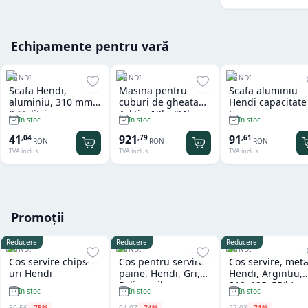
Echipamente pentru vară
HENDI
HENDI
HENDI
Scafa Hendi,
Masina pentru
Scafa aluminiu
aluminiu, 310 mm,
cuburi de gheata
Hendi capacitate
0.65 litri
Arktic, 12kg/24h
L
In stoc
In stoc
In stoc
41
921
91
,
04
,
79
,
61
RON
RON
RON
TVA inclus
TVA inclus
TVA inclus
Promoții
Reducere
Reducere
Reducere
HENDI
HENDI
HENDI
Cos servire chips-
Cos pentru servire
Cos servire, meta
uri Hendi
paine, Hendi, Gri,
Hendi, Argintiu,
Polipropilena,
310x125x55(h)m
In stoc
In stoc
In stoc
design impletit tip