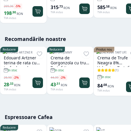
209
,
36
-
5
%
315
585
,
73
,
58
RON
RON
198
,
90
TVA inclus
TVA inclus
RON
TVA inclus
Recomandările noastre
Reducere
Reducere
Produs nou
EDOUARD ARTZNER
TARTUFI JIMMY
VALNERINA TARTUFI
Edouard Artzner
Crema de
Crema de Trufe
terina de rata cu
Gorgonzola cu trufe
Neagra 8%
trufe de padure
Tartufi Jimmy
Valnerina Tartufi
(
1
)
In stoc
In stoc
100g
500 gr
In stoc
28
,
90
-
2
%
44
,
39
-
2
%
28
43
,
33
,
51
84
,
08
RON
RON
RON
TVA inclus
TVA inclus
TVA inclus
Espressoare Cafea
Reducere
JURA
GAGGIA
LELIT