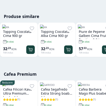
Produse similare
CIMA
CIMA
CIMA
Topping Ciocolata
Topping Ciocolata
Piure de Pepene
Cima 900 gr
Alba Cima 900 gr
Galben Cima Frui
Emotion 0.8 L
In stoc
In stoc
In stoc
32
32
57
,
23
,
23
,
53
RON
RON
RON
TVA inclus
TVA inclus
TVA inclus
Cafea Premium
Reducere
FILICORI
SEGAFREDO
BARBERA
Cafea Filicori Kave
Cafea Segafredo
Cafea Barbera
Ultra Premium
Extra Strong boabe
Mago Plus boabe
boabe 1 kg
1 kg
kg
(
1
)
(
1
)
(
1
)
In stoc
In stoc
In stoc