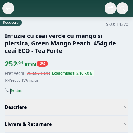
Reducere
TeaForte
SKU:
14370
Infuzie cu ceai verde cu mango si
piersica, Green Mango Peach, 454g de
ceai ECO - Tea Forte
252
,
91
RON
-
2
%
Preț vechi:
258
,
07
RON
Economisești
5.16
RON
Preț cu TVA inclus
In stoc
Descriere
Livrare & Returnare