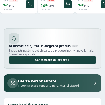
ratan, ø370x(h)120
30
,
56
-
75
%
94
,
07
-
74
%
27
,
03
-
71
%
mm
7
24
7
,
61
,
89
,
80
RON
RON
RON
TVA inclus
TVA inclus
TVA inclus
Ai nevoie de ajutor in alegerea produsului?
Specialistii nostri te pot ghida catre produsul potrivit nevoilor tale.
Consultanta gratuita.
Contacteaza un expert
Oferte Personalizate
Prețuri speciale pentru comenzi mari și afaceri