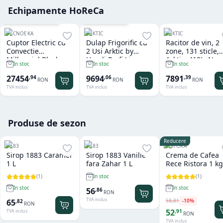
Echipamente HoReCa
Cu sistem de spalare
Garantie
36
luni
TECNOEKA
ARKTIC
ARKTIC
Cuptor Electric cu
Dulap Frigorific cu
Racitor de vin, 2
Convectie
2 Usi Arktic by
zone, 131 sticle,
Millennial Black
Hendi Profi Line
Arktic, 418L, Neg
In stoc
In stoc
In stoc
Mask Gastro 11 tavi
Seria 800 - 1.240 L
697x595x(H)175
x GN 1/1 Tecnoeka
27454
9694
7891
,
94
,
06
,
39
RON
RON
RON
TVA inclus
TVA inclus
TVA inclus
Produse de sezon
Reducere
1883
1883
RISTORA
Sirop 1883 Caramel
Sirop 1883 Vanilie
Crema de Cafea
1 L
fara Zahar 1 L
Rece Ristora 1 kg
(
1
)
(
1
)
In stoc
In stoc
In stoc
56
,
86
RON
TVA inclus
58
,
81
-
10
%
65
,
82
RON
52
,
91
TVA inclus
RON
TVA inclus