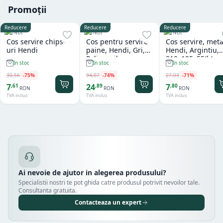
Promoții
Reducere
Reducere
Reducere
HENDI
HENDI
HENDI
Cos servire chips-
Cos pentru servire
Cos servire, meta
uri Hendi
paine, Hendi, Gri,
Hendi, Argintiu,
Polipropilena,
310x125x55(h)m
In stoc
In stoc
In stoc
design impletit tip
ratan, ø370x(h)120
30
,
56
-
75
%
94
,
07
-
74
%
27
,
03
-
71
%
mm
7
24
7
,
61
,
89
,
80
RON
RON
RON
TVA inclus
TVA inclus
TVA inclus
Ai nevoie de ajutor in alegerea produsului?
Specialistii nostri te pot ghida catre produsul potrivit nevoilor tale.
Consultanta gratuita.
Contacteaza un expert