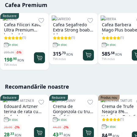
Cafea Premium
Reducere
FILICORI
SEGAFREDO
BARBERA
Cafea Filicori Kave
Cafea Segafredo
Cafea Barbera
Ultra Premium
Extra Strong boabe
Mago Plus boabe
boabe 1 kg
1 kg
kg
(
1
)
(
1
)
(
1
)
In stoc
In stoc
In stoc
209
,
36
-
5
%
315
585
,
73
,
58
RON
RON
198
,
90
TVA inclus
TVA inclus
RON
TVA inclus
Recomandările noastre
Reducere
Reducere
Produs nou
EDOUARD ARTZNER
TARTUFI JIMMY
VALNERINA TARTUFI
Edouard Artzner
Crema de
Crema de Trufe
terina de rata cu
Gorgonzola cu trufe
Neagra 8%
trufe de padure
Tartufi Jimmy
Valnerina Tartufi
(
1
)
In stoc
In stoc
100g
500 gr
In stoc
28
,
90
-
2
%
44
,
39
-
2
%
28
43
,
33
,
51
84
,
08
RON
RON
RON