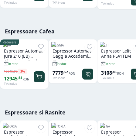
TVA inclus
TVA inclus
TVA inclus
Espressoare Cafea
Reducere
JURA
GAGGIA
LELIT
Espressor Automat
Espressor Automat
Espressor Lelit
Jura Z10 (EB)
Gaggia Accademia
Anna PL41TEM
Aluminium Black
Steel Version
In stoc
In stoc
In stoc
13345
,
92
-
3
%
7779
3108
,
52
,
86
RON
RON
12945
,
54
TVA inclus
TVA inclus
RON
TVA inclus
Espressoare si Rasnite
ASTORIA
ASTORIA
WEGA
Espressor
Espressor
Espressor