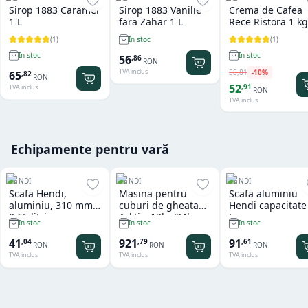
Sirop 1883 Caramel
Sirop 1883 Vanilie
Crema de Cafea
1 L
fara Zahar 1 L
Rece Ristora 1 kg
(
1
)
(
1
)
In stoc
In stoc
In stoc
56
,
86
RON
TVA inclus
58
,
81
-
10
%
65
,
82
RON
52
,
91
TVA inclus
RON
TVA inclus
Echipamente pentru vară
HENDI
HENDI
HENDI
Scafa Hendi,
Masina pentru
Scafa aluminiu
aluminiu, 310 mm,
cuburi de gheata
Hendi capacitate
0.65 litri
Arktic, 12kg/24h
L
In stoc
In stoc
In stoc
41
921
91
,
04
,
79
,
61
RON
RON
RON
TVA inclus
TVA inclus
TVA inclus