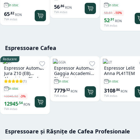
In stoc
In stoc
56
,
86
RON
TVA inclus
58
,
81
-
10
%
65
,
82
RON
52
,
91
TVA inclus
RON
TVA inclus
Espressoare Cafea
Reducere
JURA
GAGGIA
LELIT
Espressor Automat
Espressor Automat
Espressor Lelit
Jura Z10 (EB)
Gaggia Accademia
Anna PL41TEM
Aluminium Black
Steel Version
(
1
)
In stoc
In stoc
In stoc
7779
3108
,
52
,
86
RON
RON
TVA inclus
TVA inclus
13345
,
92
-
3
%
12945
,
54
RON
TVA inclus
Espressoare și Rășnițe de Cafea Profesionale