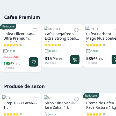
Cafea Premium
Reducere
FILICORI
SEGAFREDO
BARBERA
Cafea Filicori Kave
Cafea Segafredo
Cafea Barbera
Ultra Premium
Extra Strong boabe
Mago Plus boabe
boabe 1 kg
1 kg
kg
(
1
)
(
1
)
(
1
)
In stoc
In stoc
In stoc
209
,
36
-
5
%
315
585
,
73
,
58
RON
RON
198
,
90
TVA inclus
TVA inclus
RON
TVA inclus
Produse de sezon
Reducere
1883
1883
RISTORA
Sirop 1883 Caramel
Sirop 1883 Vanilie
Crema de Cafea
1 L
fara Zahar 1 L
Rece Ristora 1 kg
(
1
)
(
1
)
In stoc