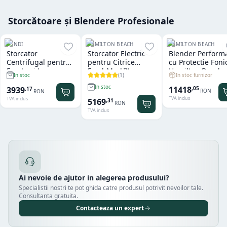
Storcătoare și Blendere Profesionale
HENDI
HAMILTON BEACH
HAMILTON BEACH
Storcator
Storcator Electric
Blender Perform
Centrifugal pentru
pentru Citrice
cu Protectie Foni
Fructe si Legume
FreshMark™
Hamilton Beach
(
1
)
In stoc furnizor
In stoc
Hendi
Hamilton Beach
Summit® Edge
In stoc
11418
3939
,
05
,
17
RON
RON
TVA inclus
TVA inclus
5169
,
31
RON
TVA inclus
Ai nevoie de ajutor in alegerea produsului?
Specialistii nostri te pot ghida catre produsul potrivit nevoilor tale.
Consultanta gratuita.
Contacteaza un expert