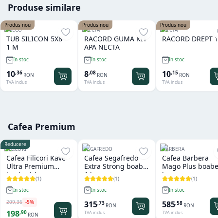
Produse similare
Produs nou
Produs nou
Produs nou
SAECO
NECTA
NECTA
TUB SILICON 5X8 -
RACORD GUMA KIT
RACORD DREPT 1
1 M
APA NECTA
In stoc
In stoc
In stoc
10
8
10
,
36
,
08
,
15
RON
RON
RON
TVA inclus
TVA inclus
TVA inclus
Cafea Premium
Reducere
FILICORI
SEGAFREDO
BARBERA
Cafea Filicori Kave
Cafea Segafredo
Cafea Barbera
Ultra Premium
Extra Strong boabe
Mago Plus boabe
boabe 1 kg
1 kg
kg
(
1
)
(
1
)
(
1
)
In stoc
In stoc
In stoc
209
,
36
-
5
%
315
585
,
73
,
58
RON
RON
198
,
90
TVA inclus
TVA inclus
RON