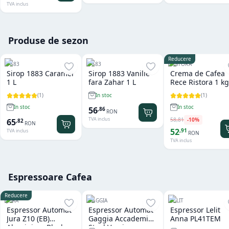
TVA inclus
Produse de sezon
Reducere
1883
1883
RISTORA
Sirop 1883 Caramel
Sirop 1883 Vanilie
Crema de Cafea
1 L
fara Zahar 1 L
Rece Ristora 1 kg
(
1
)
(
1
)
In stoc
In stoc
In stoc
56
,
86
RON
TVA inclus
58
,
81
-
10
%
65
,
82
RON
52
,
91
TVA inclus
RON
TVA inclus
Espressoare Cafea
Reducere
JURA
GAGGIA
LELIT
Espressor Automat
Espressor Automat
Espressor Lelit
Jura Z10 (EB)
Gaggia Accademia
Anna PL41TEM
Aluminium Black
Steel Version