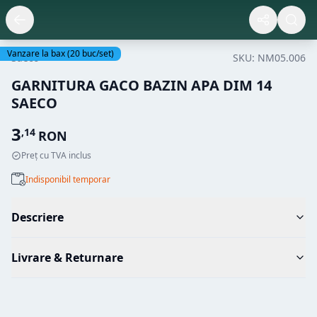
Vanzare la bax
(
20
buc/set)
Saeco
SKU:
NM05.006
GARNITURA GACO BAZIN APA DIM 14
SAECO
3
,
14
RON
Preț cu TVA inclus
Indisponibil temporar
Descriere
Livrare & Returnare