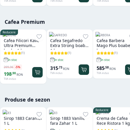
TVA inclus
TVA inclus
TVA inclus
Cafea Premium
Reducere
FILICORI
SEGAFREDO
BARBERA
Cafea Filicori Kave
Cafea Segafredo
Cafea Barbera
Ultra Premium
Extra Strong boabe
Mago Plus boabe
boabe 1 kg
1 kg
kg
(
1
)
(
1
)
(
1
)
In stoc
In stoc
In stoc
209
,
36
-
5
%
315
585
,
73
,
58
RON
RON
198
,
90
TVA inclus
TVA inclus
RON
TVA inclus
Produse de sezon
Reducere
1883
1883
RISTORA
Sirop 1883 Caramel
Sirop 1883 Vanilie
Crema de Cafea
1 L
fara Zahar 1 L
Rece Ristora 1 kg