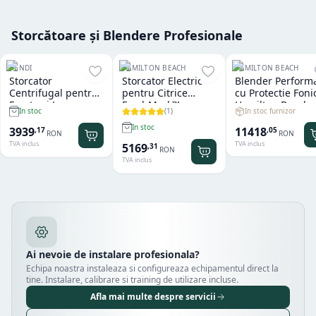
Storcătoare și Blendere Profesionale
HENDI
HAMILTON BEACH
HAMILTON BEACH
Storcator
Storcator Electric
Blender Perform
Centrifugal pentru
pentru Citrice
cu Protectie Foni
Fructe si Legume
FreshMark™
Hamilton Beach
(
1
)
In stoc furnizor
In stoc
Hendi
Hamilton Beach
Summit® Edge
In stoc
11418
3939
,
05
,
17
RON
RON
TVA inclus
TVA inclus
5169
,
31
RON
TVA inclus
Ai nevoie de instalare profesionala?
Echipa noastra instaleaza si configureaza echipamentul direct la
tine. Instalare, calibrare si training de utilizare incluse.
Afla mai multe despre servicii