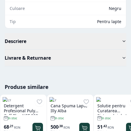
Culoare
Negru
Tip
Pentru lapte
Descriere
Livrare & Returnare
Produse similare
PULY
ILLY
LF
Detergent
Cana Spuma Lapte
Solutie pentru
Profesional Puly
Illy Alba
Curatarea
Caff Plus NSF 900
Sistemului de La
In stoc
In stoc
In stoc
gr
LF Cappuccino
Perfect 1 L
68
500
51
,
21
,
38
,
42
RON
RON
RON