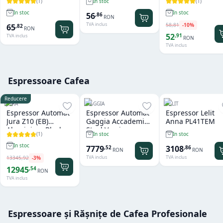
(
1
)
(
1
)
In stoc
In stoc
In stoc
56
,
86
RON
TVA inclus
58
,
81
-
10
%
65
,
82
RON
52
,
91
TVA inclus
RON
TVA inclus
Espressoare Cafea
Reducere
JURA
GAGGIA
LELIT
Espressor Automat
Espressor Automat
Espressor Lelit
Jura Z10 (EB)
Gaggia Accademia
Anna PL41TEM
Aluminium Black
Steel Version
(
1
)
In stoc
In stoc
In stoc
7779
3108
,
52
,
86
RON
RON
TVA inclus
TVA inclus
13345
,
92
-
3
%
12945
,
54
RON
TVA inclus
Espressoare și Rășnițe de Cafea Profesionale