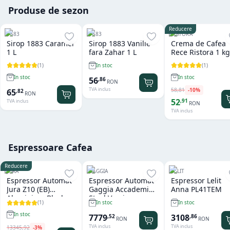
Produse de sezon
Reducere
1883
1883
RISTORA
Sirop 1883 Caramel
Sirop 1883 Vanilie
Crema de Cafea
1 L
fara Zahar 1 L
Rece Ristora 1 kg
(
1
)
(
1
)
In stoc
In stoc
In stoc
56
,
86
RON
TVA inclus
58
,
81
-
10
%
65
,
82
RON
52
,
91
TVA inclus
RON
TVA inclus
Espressoare Cafea
Reducere
JURA
GAGGIA
LELIT
Espressor Automat
Espressor Automat
Espressor Lelit
Jura Z10 (EB)
Gaggia Accademia
Anna PL41TEM
Aluminium Black
Steel Version
(
1
)
In stoc
In stoc
In stoc
7779
3108
,
52
,
86
RON
RON
TVA inclus
TVA inclus
13345
,
92
-
3
%