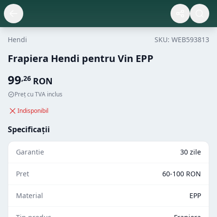
Hendi
SKU:
WEB593813
Frapiera Hendi pentru Vin EPP
99
,
26
RON
Preț cu TVA inclus
Indisponibil
Specificații
Garantie
30 zile
Pret
60-100 RON
Material
EPP