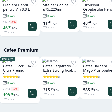
HENDI
HENDI
HENDI
Frapiera Hendi
Sita bar Conica
Tirbusonul
pentru Vin 3.3 L
ø75x220mm
Ospatarului Hen
Bar Up
In stoc
In stoc
In stoc
51
,
62
-
9
%
11
48
,
64
,
09
RON
RON
46
,
98
TVA inclus
TVA inclus
RON
TVA inclus
Cafea Premium
Reducere
FILICORI
SEGAFREDO
BARBERA
Cafea Filicori Kave
Cafea Segafredo
Cafea Barbera
Ultra Premium
Extra Strong boabe
Mago Plus boabe
boabe 1 kg
1 kg
kg
(
1
)
(
1
)
(
1
)
In stoc
In stoc
In stoc
209
,
36
-
5
%
315
585
,
73
,
58
RON
RON
198
,
90
TVA inclus
TVA inclus
RON
TVA inclus