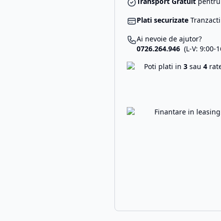
Transport Gratuit
pentru 
Plati securizate
Tranzacti
Ai nevoie de ajutor?
0726.264.946
(L-V: 9:00-1
Poti plati in
3
sau
4
rat
Finantare in leasin