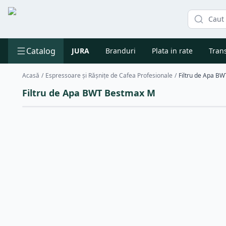
Catalog
JURA
Branduri
Plata in rate
Trans
Acasă
/
Espressoare și Rășnițe de Cafea Profesionale
/
Filtru de Apa B
Filtru de Apa BWT Bestmax M