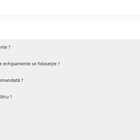
nte ?
ce echipamente se folosește ?
 comandată ?
ltru ?