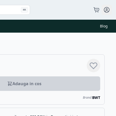
⌘
K
Blog
Adauga in cos
BWT
Brand: