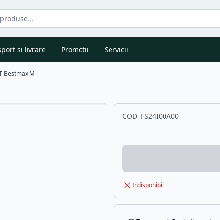
port si livrare
Promotii
Servicii
WT Bestmax M
COD:
FS24I00A00
Indisponibil