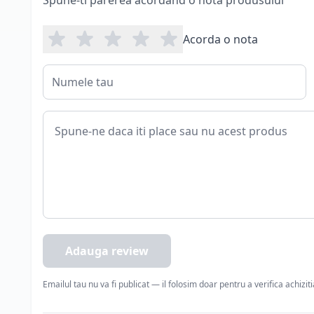
Spune-ti parerea acordand o nota produsului
Acorda o nota
Adauga review
Emailul tau nu va fi publicat — il folosim doar pentru a verifica achizit