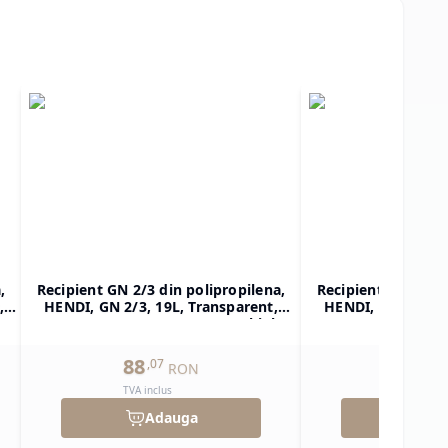
,
Recipient GN 2/3 din polipropilena,
Recipient GN 1/2 d
,
HENDI, GN 2/3, 19L, Transparent,
HENDI, GN 1/2, 1
ar
354x325x(H)200mm, Dreptunghiular
325x265x(H)150mm
88
59
,
07
,
85
RON
TVA inclus
TVA inclu
Adauga
Ad