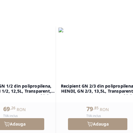
GN 1/2 din polipropilena,
Recipient GN 2/3 din polipropilena
1/2, 12,5L, Transparent,
HENDI, GN 2/3, 13,5L, Transparent
H)200mm, Dreptunghiular
354x325x(H)150mm, Dreptunghiul
69
79
,
26
,
85
RON
RON
TVA inclus
TVA inclus
Adauga
Adauga