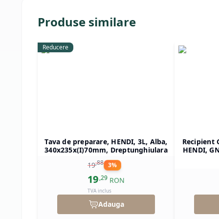
Produse similare
Reducere
Tava de preparare, HENDI, 3L, Alba,
Recipient 
340x235x(I)70mm, Dreptunghiulara
HENDI, GN 
325x265x(
,
88
19
3
%
19
,
29
RON
TVA inclus
Adauga