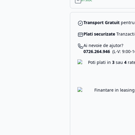
Transport Gratuit
pentru 
Plati securizate
Tranzacti
Ai nevoie de ajutor?
0726.264.946
(L-V: 9:00-1
Poti plati in
3
sau
4
rat
Finantare in leasin