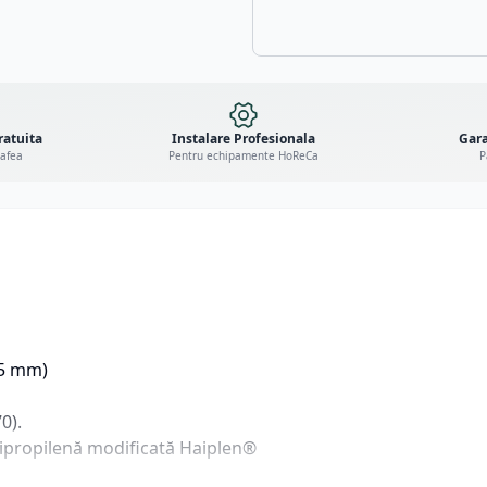
ratuita
Instalare Profesionala
Gara
cafea
Pentru echipamente HoReCa
P
75 mm)
0).
olipropilenă modificată Haiplen®