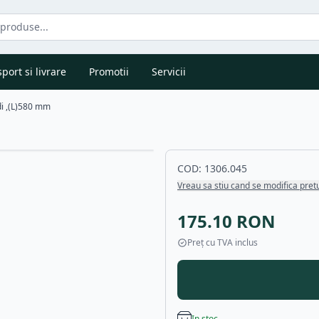
port si livrare
Promotii
Servicii
di ,(L)580 mm
COD:
1306.045
Vreau sa stiu cand se modifica pret
175.10
RON
Preț cu TVA inclus
In stoc