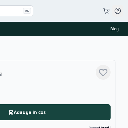
⌘
K
Blog
ul
Adauga in cos
Hendi
Brand: