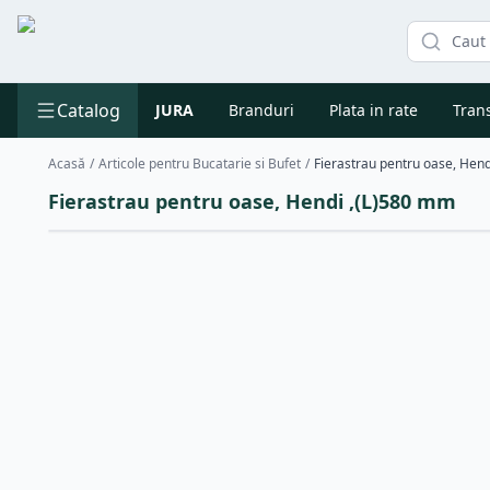
Catalog
JURA
Branduri
Plata in rate
Trans
Acasă
/
Articole pentru Bucatarie si Bufet
/
Fierastrau pentru oase, Hen
Fierastrau pentru oase, Hendi ,(L)580 mm