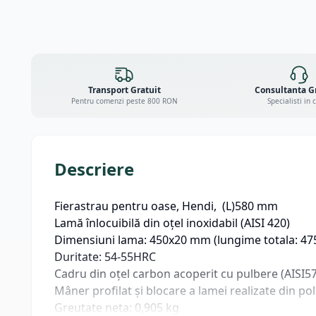
Transport Gratuit
Consultanta G
Pentru comenzi peste 800 RON
Specialisti in 
Descriere
Fierastrau pentru oase, Hendi, (L)580 mm
Lamă înlocuibilă din oțel inoxidabil (AISI 420)
Dimensiuni lama: 450x20 mm (lungime totala: 4
Duritate: 54-55HRC
Cadru din oțel carbon acoperit cu pulbere (AISI57
Mâner profilat și blocare a lamei realizate din p
Greutate neta: 0,905 kg