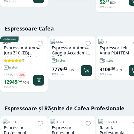
52
,
91
TVA inclus
RON
TVA inclus
Espressoare Cafea
Reducere
JURA
GAGGIA
LELIT
Espressor Automat
Espressor Automat
Espressor Lelit
Jura Z10 (EB)
Gaggia Accademia
Anna PL41TEM
Aluminium Black
Steel Version
(
1
)
In stoc
In stoc
In stoc
7779
3108
,
52
,
86
RON
RON
TVA inclus
TVA inclus
13345
,
92
-
3
%
12945
,
54
RON
TVA inclus
Espressoare și Rășnițe de Cafea Profesionale
ASTORIA
ASTORIA
FIORENZATO
Espressor
Espressor
Rasnita
Profesional
Profesional
Profesionala