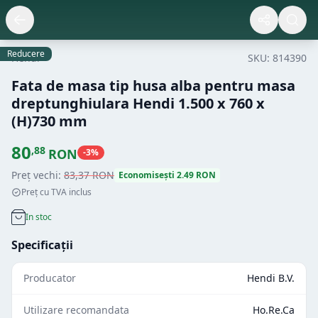
Reducere
Hendi
SKU:
814390
Fata de masa tip husa alba pentru masa
dreptunghiulara Hendi 1.500 x 760 x
(H)730 mm
80
,
88
RON
-
3
%
Preț vechi:
83
,
37
RON
Economisești
2.49
RON
Preț cu TVA inclus
In stoc
Specificații
Producator
Hendi B.V.
Utilizare recomandata
Ho.Re.Ca