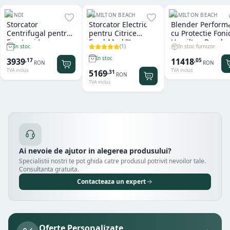
HENDI
HAMILTON BEACH
HAMILTON BEACH
Storcator
Storcator Electric
Blender Perform
Centrifugal pentru
pentru Citrice
cu Protectie Foni
Fructe si Legume
FreshMark™
Hamilton Beach
(
1
)
In stoc furnizor
In stoc
Hendi
Hamilton Beach
Summit® Edge
In stoc
11418
3939
,
05
,
17
RON
RON
TVA inclus
TVA inclus
5169
,
31
RON
TVA inclus
Ai nevoie de ajutor in alegerea produsului?
Specialistii nostri te pot ghida catre produsul potrivit nevoilor tale.
Consultanta gratuita.
Contacteaza un expert
Oferte Personalizate