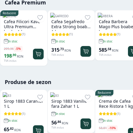
Cafea Premium
Reducere
FILICORI
SEGAFREDO
BARBERA
Cafea Filicori Kave
Cafea Segafredo
Cafea Barbera
Ultra Premium
Extra Strong boabe
Mago Plus boabe
boabe 1 kg
1 kg
kg
(
1
)
(
1
)
(
1
)
In stoc
In stoc
In stoc
209
,
36
-
5
%
315
585
,
73
,
58
RON
RON
198
,
90
TVA inclus
TVA inclus
RON
TVA inclus
Produse de sezon
Reducere
1883
1883
RISTORA
Sirop 1883 Caramel
Sirop 1883 Vanilie
Crema de Cafea
1 L
fara Zahar 1 L
Rece Ristora 1 kg
(
1
)
(
1
)
In stoc
In stoc
In stoc
56
,
86
RON
TVA inclus
58
,
81
-
10
%
65
,
82
RON