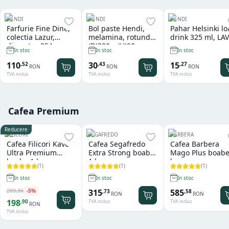
HENDI
HENDI
HENDI
Farfurie Fine Dine,
Bol paste Hendi,
Pahar Helsinki l
colectia Lazur,
melamina, rotund
drink 325 ml, LAV
diametru 254 mm,
(D)380 x (H)90 mm
In stoc
In stoc
In stoc
portelan decorat
manual
110
30
15
,
52
,
43
,
27
RON
RON
RON
TVA inclus
TVA inclus
TVA inclus
Cafea Premium
Reducere
FILICORI
SEGAFREDO
BARBERA
Cafea Filicori Kave
Cafea Segafredo
Cafea Barbera
Ultra Premium
Extra Strong boabe
Mago Plus boabe
boabe 1 kg
1 kg
kg
(
1
)
(
1
)
(
1
)
In stoc
In stoc
In stoc
209
,
36
-
5
%
315
585
,
73
,
58
RON
RON
198
,
90
TVA inclus
TVA inclus
RON
TVA inclus