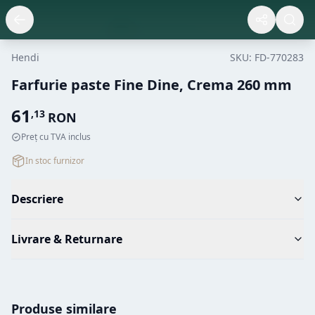
Hendi
SKU:
FD-770283
Farfurie paste Fine Dine, Crema 260 mm
61
,
13
RON
Preț cu TVA inclus
In stoc furnizor
Descriere
Livrare & Returnare
Produse similare