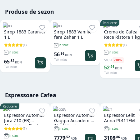
Produse de sezon
Reducere
1883
1883
RISTORA
Sirop 1883 Caramel
Sirop 1883 Vanilie
Crema de Cafea
1 L
fara Zahar 1 L
Rece Ristora 1 kg
(
1
)
(
1
)
In stoc
In stoc
In stoc
56
,
86
RON
TVA inclus
58
,
81
-
10
%
65
,
82
RON
52
,
91
TVA inclus
RON
TVA inclus
Espressoare Cafea
Reducere
JURA
GAGGIA
LELIT
Espressor Automat
Espressor Automat
Espressor Lelit
Jura Z10 (EB)
Gaggia Accademia
Anna PL41TEM
Aluminium Black
Steel Version
(
1
)
In stoc
In stoc
In stoc
7779
3108
,
52
,
86
RON
RON