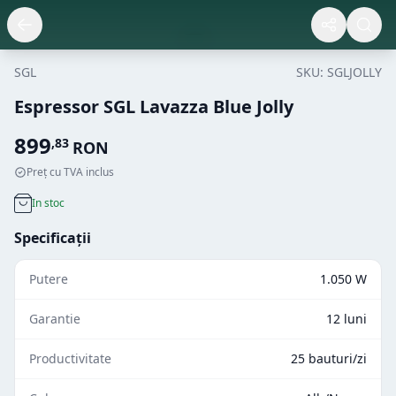
SGL
SKU:
SGLJOLLY
Espressor SGL Lavazza Blue Jolly
899
,
83
RON
Preț cu TVA inclus
In stoc
Specificații
Putere
1.050 W
Garantie
12 luni
Productivitate
25 bauturi/zi