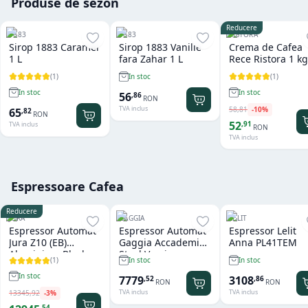
Produse de sezon
Reducere
1883
1883
RISTORA
Sirop 1883 Caramel
Sirop 1883 Vanilie
Crema de Cafea
1 L
fara Zahar 1 L
Rece Ristora 1 kg
(
1
)
(
1
)
In stoc
In stoc
In stoc
56
,
86
RON
TVA inclus
58
,
81
-
10
%
65
,
82
RON
52
,
91
TVA inclus
RON
TVA inclus
Espressoare Cafea
Reducere
JURA
GAGGIA
LELIT
Espressor Automat
Espressor Automat
Espressor Lelit
Jura Z10 (EB)
Gaggia Accademia
Anna PL41TEM
Aluminium Black
Steel Version
(
1
)
In stoc
In stoc
In stoc
7779
3108
,
52
,
86
RON
RON
TVA inclus
TVA inclus
13345
,
92
-
3
%
,
54