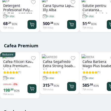
PULY
ILLY
LF
Detergent
Cana Spuma Lapte
Solutie pentru
Profesional Puly
Illy Alba
Curatarea
Caff Plus NSF 900
Sistemului de La
In stoc
In stoc
In stoc
gr
LF Cappuccino
Perfect 1 L
68
500
51
,
21
,
38
,
42
RON
RON
RON
TVA inclus
TVA inclus
TVA inclus
Cafea Premium
Reducere
FILICORI
SEGAFREDO
BARBERA
Cafea Filicori Kave
Cafea Segafredo
Cafea Barbera
Ultra Premium
Extra Strong boabe
Mago Plus boabe
boabe 1 kg
1 kg
kg
(
1
)
(
1
)
(
1
)
In stoc
In stoc
In stoc
209
,
36
-
5
%
315
585
,
73
,
58
RON
RON
198
,
90
TVA inclus
TVA inclus
RON
TVA inclus