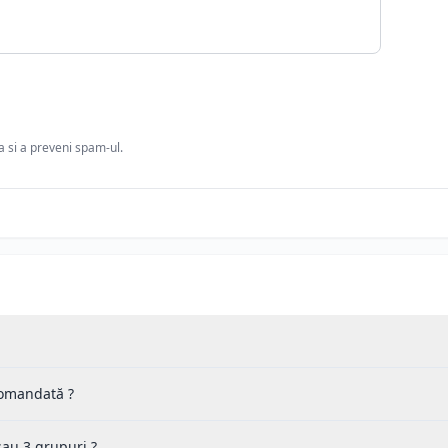
ia si a preveni spam-ul.
 comandată ?
sau 3 grupuri ?