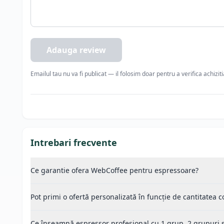
Optiuni suplimentare:
autosteamer
ACMS Astoria Cloud Management System
culoare inox
Adauga review
Emailul tau nu va fi publicat — il folosim doar pentru a verifica achizit
Intrebari frecvente
Ce garantie ofera WebCoffee pentru espressoare?
Pot primi o ofertă personalizată în funcție de cantitatea
Ce înseamnă espressor profesional cu 1 grup, 2 grupuri 