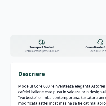
Transport Gratuit
Consultanta G
Pentru comenzi peste 800 RON
Specialisti in 
Descriere
Modelul Core 600 reinventeaza eleganta Astoriei cu
cafelei italiene este pusa in valoare prin design-u
"vorbeste" o limba contemporana: tastatura permi
modificata astfel incat masina sa fie cat mai aprop