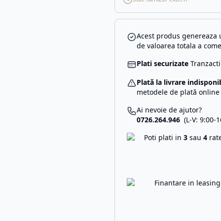
Acest produs genereaza u
de valoarea totala a come
Plati securizate
Tranzacti
Plată la livrare indisponi
metodele de plată online
Ai nevoie de ajutor?
0726.264.946
(L-V: 9:00-1
Poti plati in
3
sau
4
rat
Finantare in leasin