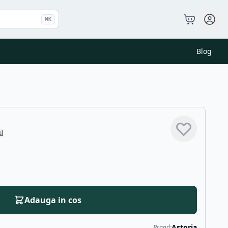
⌘
K
Blog
ul
Adauga in cos
Astoria
Brand: