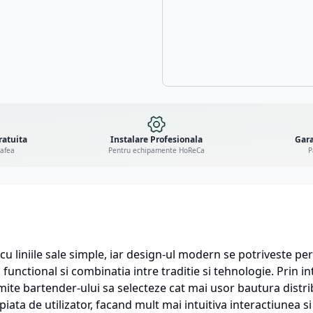
ratuita
Instalare Profesionala
Gara
cafea
Pentru echipamente HoReCa
P
 liniile sale simple, iar design-ul modern se potriveste perfe
l functional si combinatia intre traditie si tehnologie. Prin i
te bartender-ului sa selecteze cat mai usor bautura distrib
iata de utilizator, facand mult mai intuitiva interactiunea si