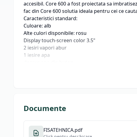
accesibil. Core 600 a fost proiectata sa imbratise
fac din Core 600 solutia ideala pentru cei ce cauta c
Caracteristici standard:
Culoare: alb
Alte culori disponibile: rosu
Display touch-screen color 3.5"
2 iesiri vapori abur
1 iesire apa
dozare apa din buton
programarea dozelor la cafea prin panoul cu bu
umplerea automata a boilerului (AEA)
circuit hidraulic termo-sifon (CTS)
pompa incorporata
port USB
sistem de economisire a energiei
Documente
incalzitor pentru cesti
Functii display:
indicator presiune si nivel boiler
FISATEHNICA.pdf
setarea temepraturii/presiunii
Click pentru descărcare