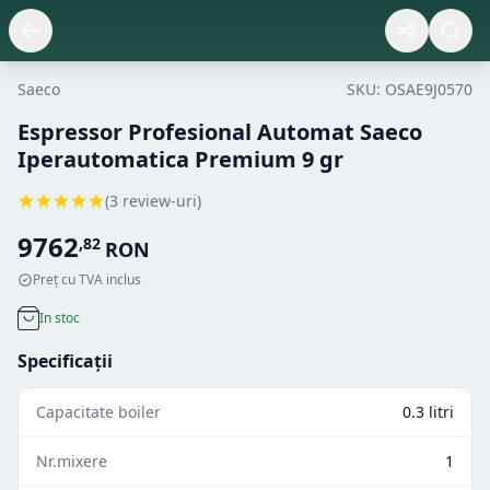
Saeco
SKU:
OSAE9J0570
Espressor Profesional Automat Saeco
Iperautomatica Premium 9 gr
(
3
review-uri)
9762
,
82
RON
Preț cu TVA inclus
In stoc
Specificații
Capacitate boiler
0.3 litri
Nr.mixere
1