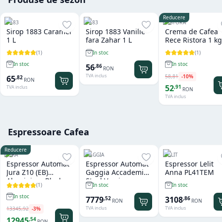
Reducere
1883
1883
RISTORA
Sirop 1883 Caramel
Sirop 1883 Vanilie
Crema de Cafea
1 L
fara Zahar 1 L
Rece Ristora 1 kg
(
1
)
(
1
)
In stoc
In stoc
In stoc
56
,
86
RON
TVA inclus
58
,
81
-
10
%
65
,
82
RON
52
,
91
TVA inclus
RON
TVA inclus
Espressoare Cafea
Reducere
JURA
GAGGIA
LELIT
Espressor Automat
Espressor Automat
Espressor Lelit
Jura Z10 (EB)
Gaggia Accademia
Anna PL41TEM
Aluminium Black
Steel Version
(
1
)
In stoc
In stoc
In stoc
7779
3108
,
52
,
86
RON
RON
TVA inclus
TVA inclus
13345
,
92
-
3
%
12945
,
54
RON