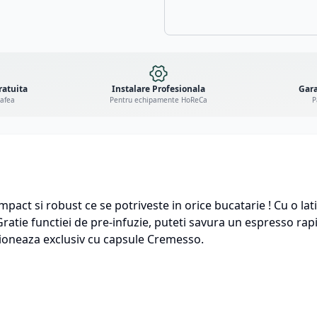
ratuita
Instalare Profesionala
Gara
cafea
Pentru echipamente HoReCa
P
act si robust ce se potriveste in orice bucatarie ! Cu o l
atie functiei de pre-infuzie, puteti savura un espresso rapi
ctioneaza exclusiv cu capsule Cremesso.