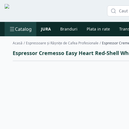
Catalog
JURA
Branduri
Plata in rate
Trans
Acasă
/
Espressoare și Rășnițe de Cafea Profesionale
/
Espressor Creme
Espressor Cremesso Easy Heart Red-Shell Wh