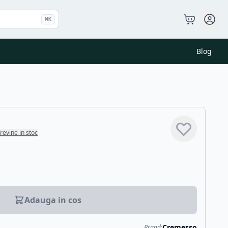
⌘
K
Blog
revine in stoc
Adauga in cos
Cremesso
Brand: