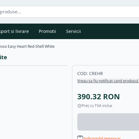
port si livrare
Promotii
Servicii
sso Easy Heart Red-Shell White
ite
COD:
CREHR
Vreau sa fiu notificat cand produsul 
390.32
RON
Preț cu TVA inclus
Indisponibil temporar