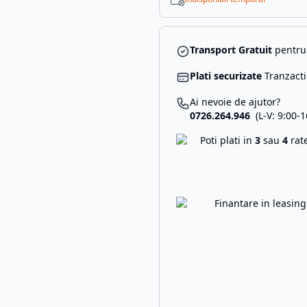
Transport Gratuit
pentru 
Plati securizate
Tranzacti
Ai nevoie de ajutor?
0726.264.946
(L-V: 9:00-1
Poti plati in
3
sau
4
rat
Finantare in leasin